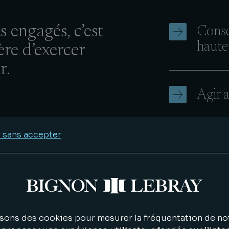
s engagés, c’est
Conse
haute
re d’exercer
r.
Agir a
 sans accepter
Défen
convi
sons des cookies pour mesurer la fréquentation de not