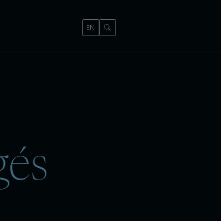
EN
gés