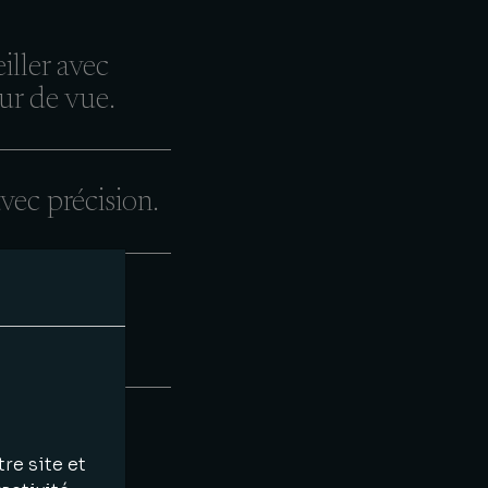
iller avec
ur de vue.
vec précision.
dre avec
ction.
re site et