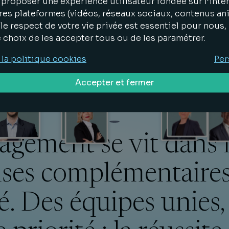
proposer une expérience utilisateur fondée sur l’inter
res plateformes (vidéos, réseaux sociaux, contenus an
le respect de votre vie privée est essentiel pour nous
e choix de les accepter tous ou de les paramétrer.
 la politique cookies
Per
Accepter et fermer
gement se vit dans le
ises complémentaires
té. Des équipes unies,