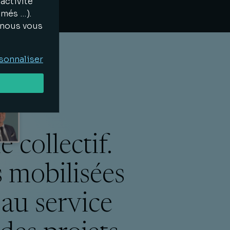
activité
imés …).
, nous vous
sonnaliser
 collectif.
 mobilisées
 au service