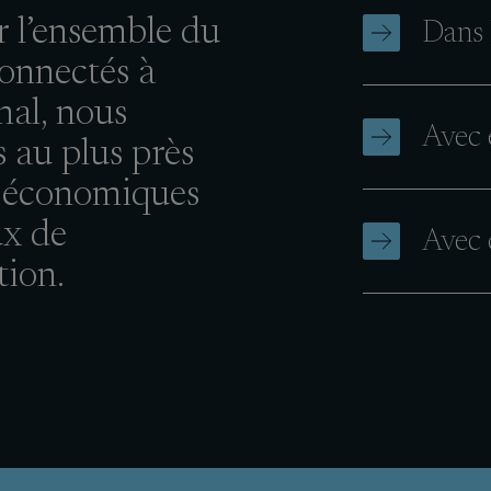
r l’ensemble du
Dans 
connectés à
nal, nous
Avec 
 au plus près
s économiques
ux de
Avec 
tion.