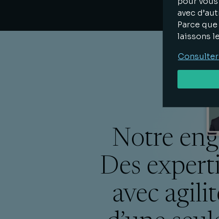
pour vous 
avec d’aut
Parce que 
laissons l
Consulter
Notre enga
Des expert
avec agili