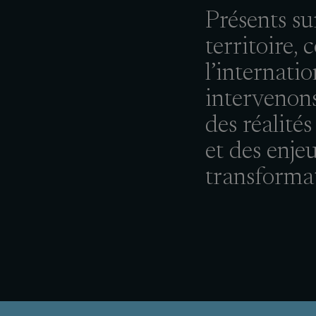
Présents su
territoire, 
l’internatio
intervenons
des réalité
et des enje
transforma