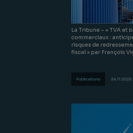
La Tribune – « TVA et 
commerciaux : anticipe
risques de redressem
fiscal » par François V
Publications
24.11.2025
Lire la suite