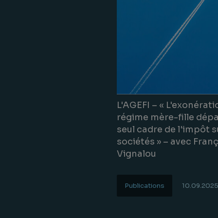
L'AGEFI – « L'exonérati
régime mère-fille dépa
seul cadre de l'impôt s
sociétés » – avec Fran
Vignalou
Publications
10.09.202
Lire la suite