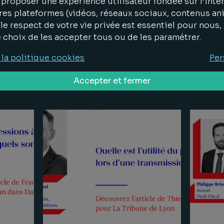
proposer une expérience utilisateur fondée sur l’inter
Vignalou et César Engelmann
res plateformes (vidéos, réseaux sociaux, contenus an
le respect de votre vie privée est essentiel pour nous
e choix de les accepter tous ou de les paramétrer.
5
Publications
09.09.2024
Publica
Lire la suite
Lire la s
 la politique cookies
Per
Accepter et fermer