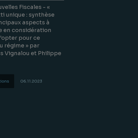
velles Fiscales - «
ti unique : synthèse
ncipaux aspects à
e en considération
’opter pour ce
u régime » par
s Vignalou et Philippe
n
tions
06.11.2023
uite