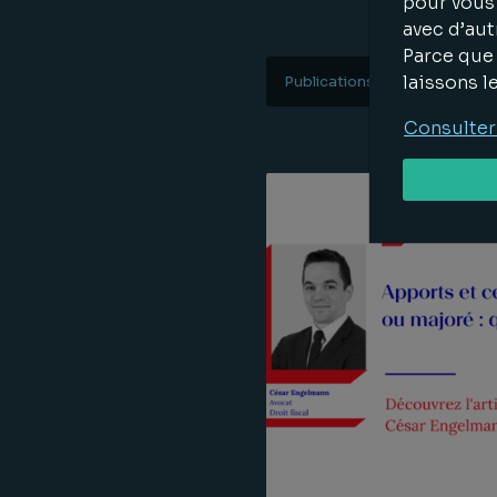
pour vous 
avec d’aut
Parce que 
laissons l
Publications
27.02.202
Lire la suite
Consulter