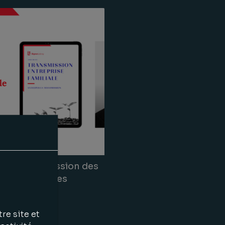
lanc Transmission des
ises Familiales
re site et