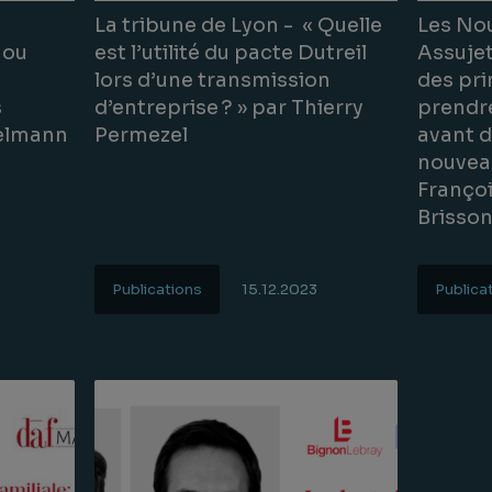
La tribune de Lyon - « Quelle
Les Nou
 ou
est l’utilité du pacte Dutreil
Assujet
lors d’une transmission
des pri
s
d’entreprise ? » par Thierry
prendr
gelmann
Permezel
avant d
nouvea
Françoi
Brisso
Publications
15.12.2023
Publica
Lire la suite
Lire la s