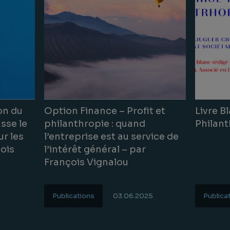
on du
Option Finance – Profit et
Livre B
sse le
philanthropie : quand
Philant
ur les
l’entreprise est au service de
çois
l’intérêt général – par
François Vignalou
5
Publications
03.06.2025
Publica
Lire la suite
Lire la s