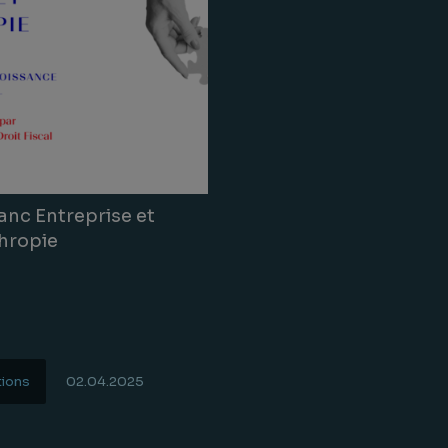
lanc Entreprise et
hropie
tions
02.04.2025
uite