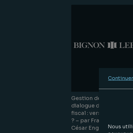
Continuer
Gestion de Fortune – L
dialogue dans le contr
fiscal : vers un essouf
? – par François Vignal
Nous utili
César Engelmann