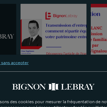
 sans accepter
Ouest France « Transmission
Livre B
e
d’entreprise : comment
Entrepr
ôle
répartir équitablement votre
flement
patrimoine entre vos
ou et
sons des cookies pour mesurer la fréquentation de not
enfants ? » par François