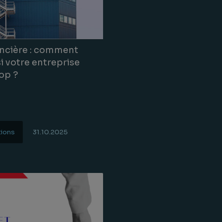
oncière : comment
si votre entreprise
op ?
tions
31.10.2025
uite