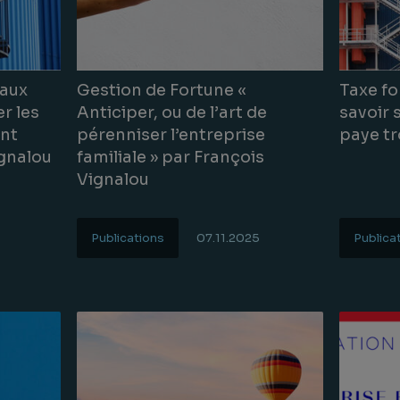
baux
Gestion de Fortune «
Taxe f
r les
Anticiper, ou de l’art de
savoir 
ent
pérenniser l’entreprise
paye tr
ignalou
familiale » par François
Vignalou
Publications
07.11.2025
Publica
Lire la suite
Lire la s