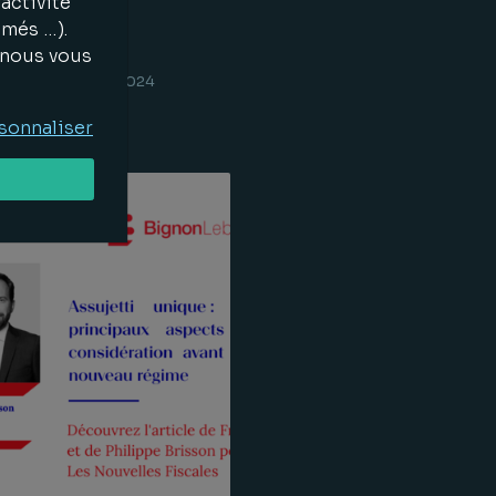
activité
imés …).
, nous vous
tions
21.05.2024
uite
sonnaliser