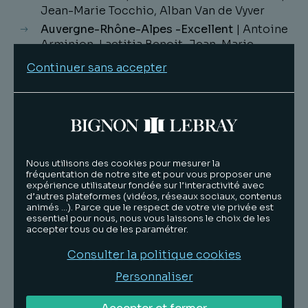
Jean-Marie Tocchio, Alban Van de Vyver
Auvergne-Rhône-Alpes -Excellent
| Antoine
Arminjon, Laetitia Benoit, Jean-Marie
Tocchio
Continuer sans accepter
Distressed M&A - Forte notoriété
| Philippe
Larivière, Serge Rastorgoueff
Merci à nos clients pour leur confiance et
félicitations à nos associés :
Antoine Arminjon
,
Laetitia Benoit
,
Virginie Brault-Scaille
t
,
Nous utilisons des cookies pour mesurer la
Florence Dedieu
,
Tanguy Dubly
,
Alexandre
fréquentation de notre site et pour vous proposer une
expérience utilisateur fondée sur l’interactivité avec
Ghesquière
,
Philippe Larivière
,
Taous Mabed
,
d’autres plateformes (vidéos, réseaux sociaux, contenus
Serge Rastorgoueff
,
Neil Robertson
,
Pierre-
animés …). Parce que le respect de votre vie privée est
essentiel pour nous, nous vous laissons le choix de les
Emmanuel Scherrer
,
Jean-Marie Tocchio
,
Alban
accepter tous ou de les paramétrer.
Van de Vyver
pour ces résultats.
Consulter la politique cookies
Personnaliser
Découvrir le classement