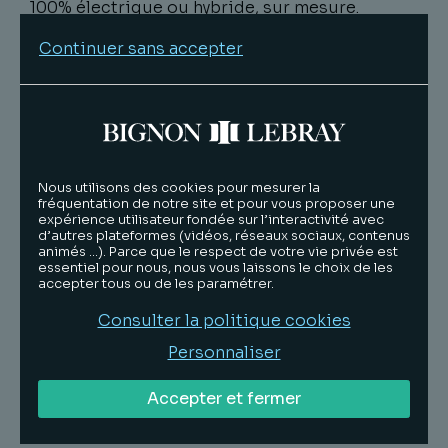
100% électrique ou hybride, sur mesure.
Weenav répond aux besoins des bateaux neufs
Continuer sans accepter
ainsi qu’aux projets de retrofit.
Aux côtés des Entrepreneurs depuis 40 ans, le
cabinet Bignon Lebray réinvente son métier
pour les start-ups en leur proposant des
solutions inédites et en étant partenaire
d’
InvestInnove
.
Nous utilisons des cookies pour mesurer la
fréquentation de notre site et pour vous proposer une
expérience utilisateur fondée sur l’interactivité avec
d’autres plateformes (vidéos, réseaux sociaux, contenus
animés …). Parce que le respect de votre vie privée est
essentiel pour nous, nous vous laissons le choix de les
accepter tous ou de les paramétrer.
Lire
Consulter la politique cookies
Tanguy
Dubly
Personnaliser
Associé
Accepter et fermer