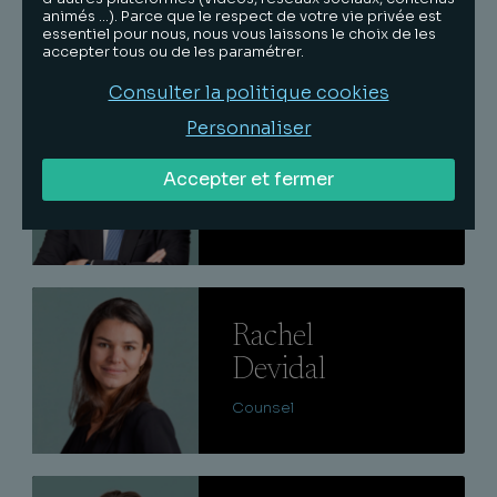
animés …). Parce que le respect de votre vie privée est
Avocat senior
essentiel pour nous, nous vous laissons le choix de les
accepter tous ou de les paramétrer.
Consulter la politique cookies
Lire
Personnaliser
Jérôme
Granotier
Accepter et fermer
Associé
Lire
Rachel
Devidal
Counsel
Lire