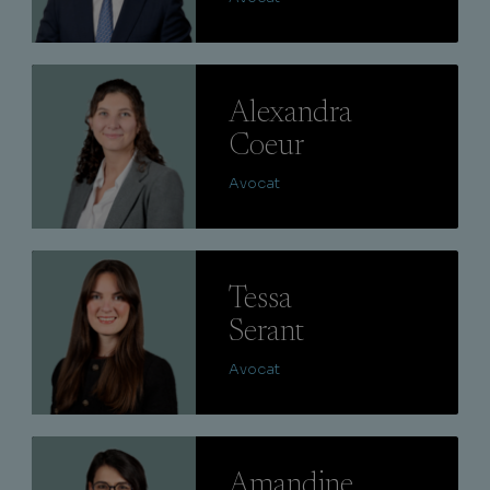
Lire
Alexandra
Coeur
Avocat
Lire
Tessa
Serant
Avocat
Lire
Amandine