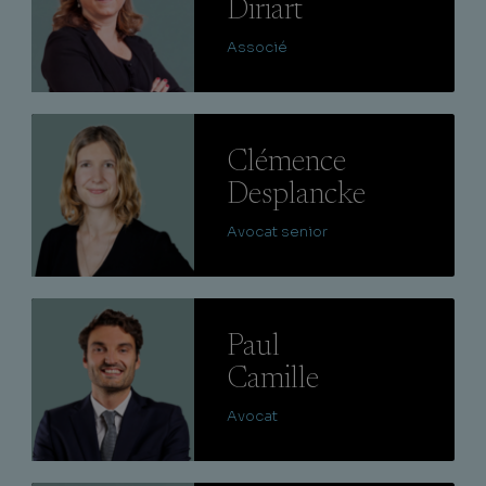
Diriart
Associé
Lire
Clémence
Desplancke
Avocat senior
Lire
Paul
Camille
Avocat