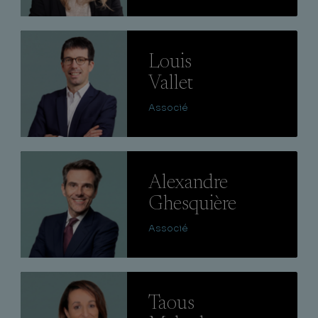
Lire
Louis
Vallet
Associé
Lire
Alexandre
Ghesquière
Associé
Lire
Taous