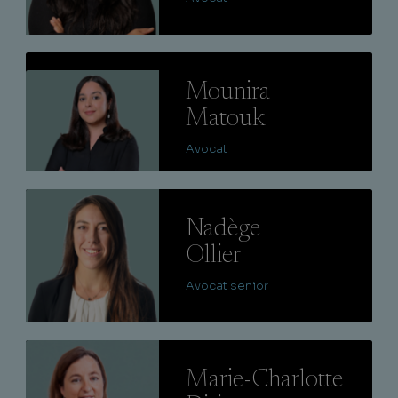
Lire
Mounira
Matouk
Avocat
Lire
Nadège
Ollier
Avocat senior
Lire
Marie-Charlotte