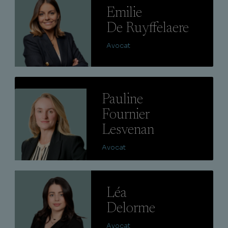
Emilie
De Ruyffelaere
Avocat
Lire
Pauline
Fournier
Lesvenan
Avocat
Lire
Léa
Delorme
Avocat