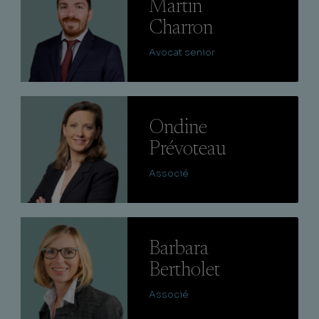
Martin
Charron
Avocat senior
Lire
Ondine
Prévoteau
Associé
Lire
Barbara
Bertholet
Associé