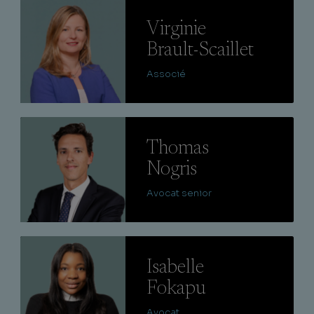
Lire
Virginie
Brault-Scaillet
Associé
Lire
Thomas
Nogris
Avocat senior
Lire
Isabelle
Fokapu
Avocat