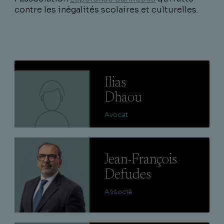
contre les inégalités scolaires et culturelles.
Lire
Ilias
Dhaou
Avocat
Lire
Jean-François
Defudes
Associé