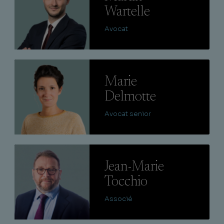
Wartelle
Avocat
Lire
Marie
Delmotte
Avocat senior
Lire
Jean-Marie
Tocchio
Associé