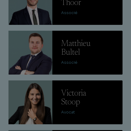
Thoor
Associé
Lire
Matthieu
Bultel
Associé
Lire
Victoria
Stoop
Avocat