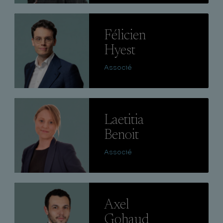
Lire
Félicien
Hyest
Associé
Lire
Laetitia
Benoit
Associé
Lire
Axel
Gohaud