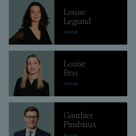
Lire
Louise
Legrand
Avocat
Lire
Louise
Bras
Avocat
Lire
Gauthier
Pinabiaux
Avocat