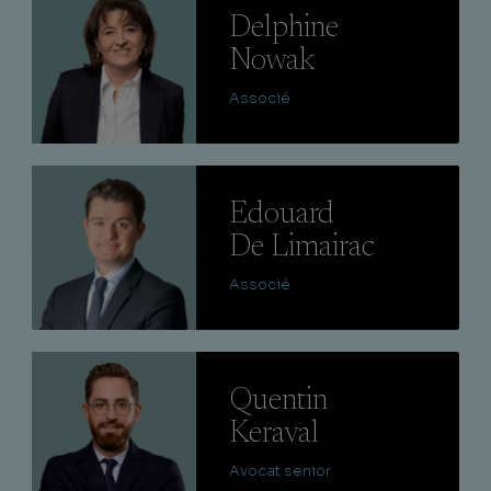
Delphine
Nowak
Associé
Lire
Edouard
De Limairac
Associé
Lire
Quentin
Keraval
Avocat senior