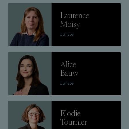
Lire
Laurence
Moisy
Juriste
Lire
Alice
Bauw
Juriste
Lire
Elodie
Tournier