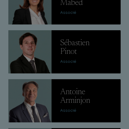
Mabed
Associé
Lire
Sébastien
Pinot
Associé
Lire
Antoine
Arminjon
Associé