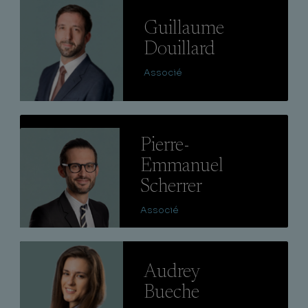
Lire
Guillaume
Douillard
Associé
Lire
Pierre-
Emmanuel
Scherrer
Associé
Lire
Audrey
Bueche