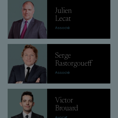
Lire
Julien
Lecat
Associé
Lire
Serge
Rastorgoueff
Associé
Lire
Victor
Brouard
Avocat