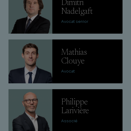
Dimitri
Nadelgaft
Avocat senior
Lire
Mathias
Clouye
Avocat
Lire
Philippe
Larivière
Associé