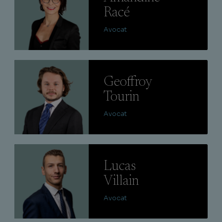
Racé
Avocat
Lire
Geoffroy
Tourin
Avocat
Lire
Lucas
Villain
Avocat