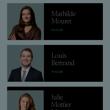
Lire
Mathilde
Mouret
Avocat
Lire
Louis
Bertrand
Avocat
Lire
Julie
Mottier