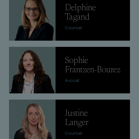
Delphine
Tagand
Counsel
Lire
Sophie
Frantzen-Bourez
Avocat
Lire
Justine
Langer
Counsel