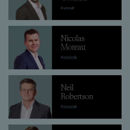
Avocat
Lire
Nicolas
Moreau
Associé
Lire
Neil
Robertson
Associé
Lire