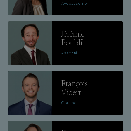
Avocat senior
Lire
Jérémie
Boublil
Associé
Lire
François
Vibert
Counsel
Lire