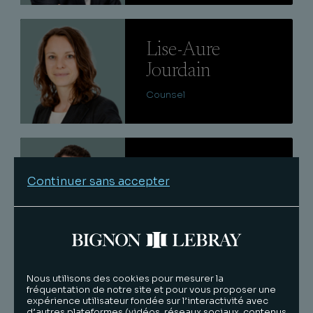
Lire
Lise-Aure
Jourdain
Counsel
Lire
Mathieu
Continuer sans accepter
Bizet
Avocat senior
Lire
Nous utilisons des cookies pour mesurer la
Adrien
fréquentation de notre site et pour vous proposer une
expérience utilisateur fondée sur l’interactivité avec
Morisse
d’autres plateformes (vidéos, réseaux sociaux, contenus