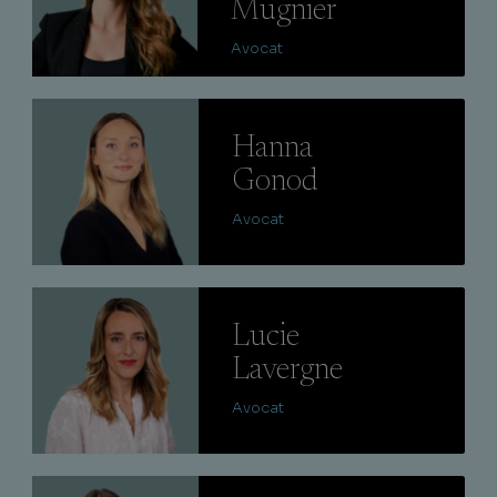
Mugnier
Avocat
Lire
Hanna
Gonod
Avocat
Lire
Lucie
Lavergne
Avocat
Lire