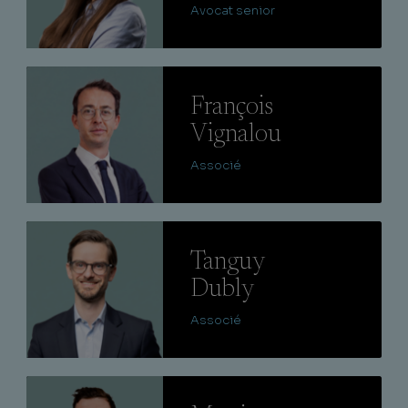
Avocat senior
Lire
François
Vignalou
Associé
Lire
Tanguy
Dubly
Associé
Lire