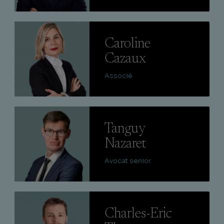
Lire
Caroline
Cazaux
Associé
Lire
Tanguy
Nazaret
Avocat senior
Lire
Charles-Eric