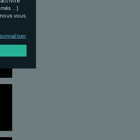
activité
imés …).
, nous vous
Lire la suite
sonnaliser
Lire la suite