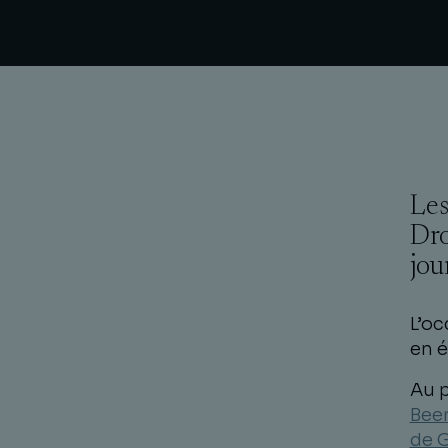
Les
Dro
jou
L’oc
en é
Au 
Beer
de G