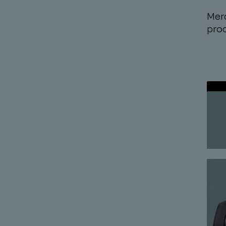
Merc
proc