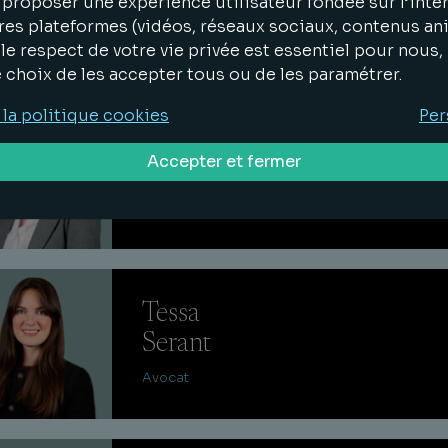
Pinabiaux
proposer une expérience utilisateur fondée sur l’inter
res plateformes (vidéos, réseaux sociaux, contenus an
Avocat
le respect de votre vie privée est essentiel pour nous
e choix de les accepter tous ou de les paramétrer.
 la politique cookies
Per
Alexandra
Accepter et fermer
Coeur
Avocat
Tessa
Serant
Avocat