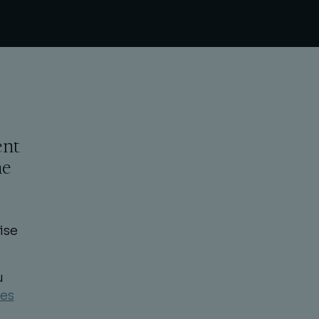
ent
ne
ise
u
les