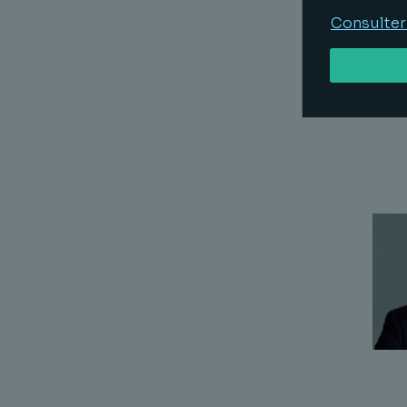
limi
Consulter
sur 