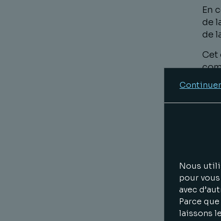
En c
de l
de l
Cet 
comm
dern
Continuer
Char
dépa
revi
202
Nous utili
pour vous 
avec d’aut
Ou e
Parce que 
laissons l
Pour