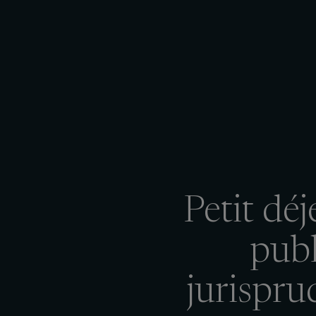
Petit dé
publ
jurispru