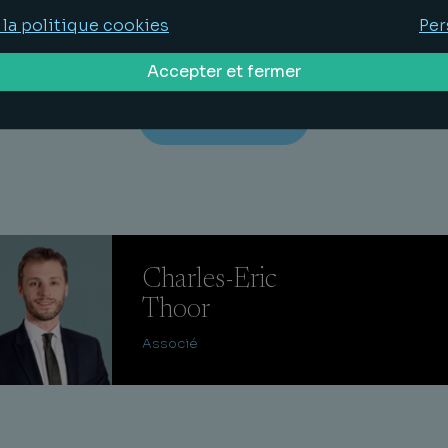
tées) ou visioconférence via Teams, veuillez cliqu
 la politique cookies
Per
le lien suivant :
Accepter et fermer
Inscription
Charles-Eric
Thoor
Associé