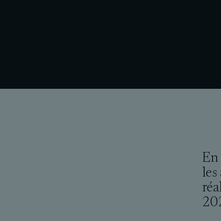
En 
les
réa
202