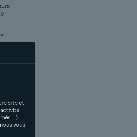
eurs
ve
la
ée
re site et
activité
imés …).
, nous vous