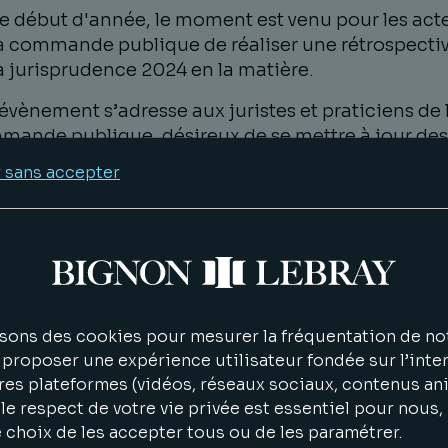
e début d'année, le moment est venu pour les act
a commande publique de réaliser une rétrospecti
a jurisprudence 2024 en la matière.
évènement s’adresse aux juristes et praticiens de 
ande publique, désireux de se mettre à jour des
ières actualités, pour mieux préparer la rentrée.
 sans accepter
les-Eric Thoor
, avocat associé au sein du
rtement Droit Public du cabinet Bignon Lebray,
endra sur les jurisprudences marquantes de l'ann
4 :
Jeudi 30 janvier 2025, De 9h15 à 10h00
sons des cookies pour mesurer la fréquentation de not
Bignon Lebray, 4 Rue des Canonniers, 59041 Lille
proposer une expérience utilisateur fondée sur l’inter
res plateformes (vidéos, réseaux sociaux, contenus an
n ligne
le respect de votre vie privée est essentiel pour nous
e choix de les accepter tous ou de les paramétrer.
 vous inscrire, en présentiel (attention places