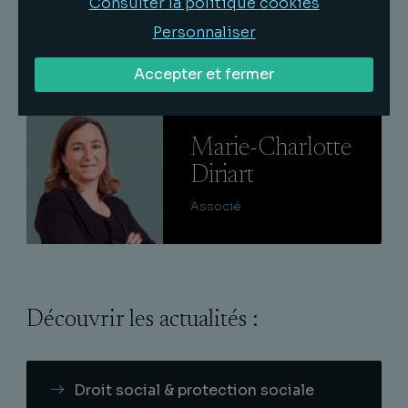
Consulter la politique cookies
2024
Personnaliser
Accepter et fermer
Lire
Marie-Charlotte
Diriart
Associé
Découvrir les actualités :
Droit social & protection sociale