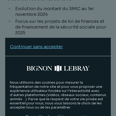
Evolution du montant du SMIC au 1er
novembre 2024
Focus sur les projets de loi de finances et
de financement de la sécurité sociale pour
2025
Déblocages anticipés et avances sur
participation ou intéressement : les
Continuer sans accepter
précisions de l'administration
PSE : un avis spécifique sur la prévention
des risques n’est pas requis
Garantie d'évolution salariale et congé
maternité
Nous utilisons des cookies pour mesurer la
Vie personnelle et intimité de la vie privée
fréquentation de notre site et pour vous proposer une
du salarié
expérience utilisateur fondée sur l’interactivité avec
d’autres plateformes (vidéos, réseaux sociaux, contenus
Utilisation par l’employeur de la clé USB
animés …). Parce que le respect de votre vie privée est
personnelle du salarié
essentiel pour nous, nous vous laissons le choix de les
accepter tous ou de les paramétrer.
Obligation d'emploi des travailleurs
handicapés au plus tard le 31 décembre