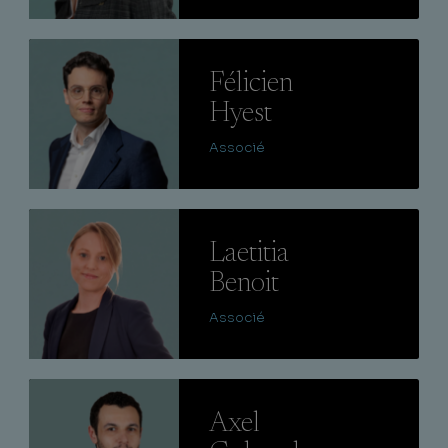
Lire
Félicien
Hyest
Associé
Lire
Laetitia
Benoit
Associé
Lire
Axel