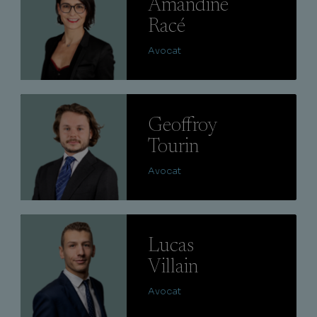
Amandine
Racé
Avocat
Lire
Geoffroy
Tourin
Avocat
Lire
Lucas
Villain
Avocat