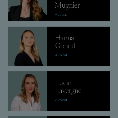
Mugnier
Avocat
Lire
Hanna
Gonod
Avocat
Lire
Lucie
Lavergne
Avocat