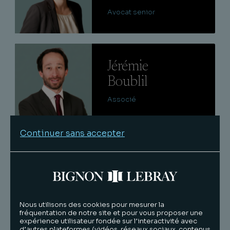
Avocat senior
Lire
Jérémie
Boublil
Associé
Continuer sans accepter
Lire
François
Vibert
Counsel
Nous utilisons des cookies pour mesurer la
fréquentation de notre site et pour vous proposer une
expérience utilisateur fondée sur l’interactivité avec
Lire
d’autres plateformes (vidéos, réseaux sociaux, contenus