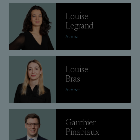
Lire
Louise
Legrand
Avocat
Lire
Louise
Bras
Avocat
Lire
Gauthier
Pinabiaux