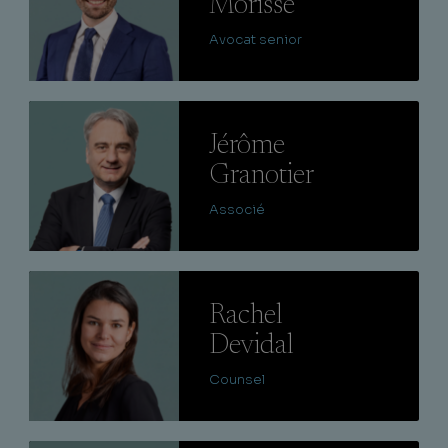
Morisse
Avocat senior
Lire
Jérôme
Granotier
Associé
Lire
Rachel
Devidal
Counsel