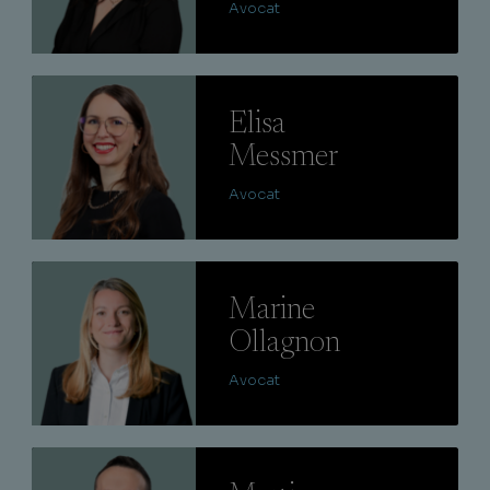
Avocat
Lire
Elisa
Messmer
Avocat
Lire
Marine
Ollagnon
Avocat
Lire