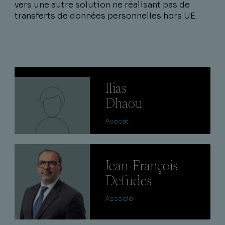
vers une autre solution ne réalisant pas de
transferts de données personnelles hors UE.
Lire
Ilias
Dhaou
Avocat
Lire
Jean-François
Defudes
Associé