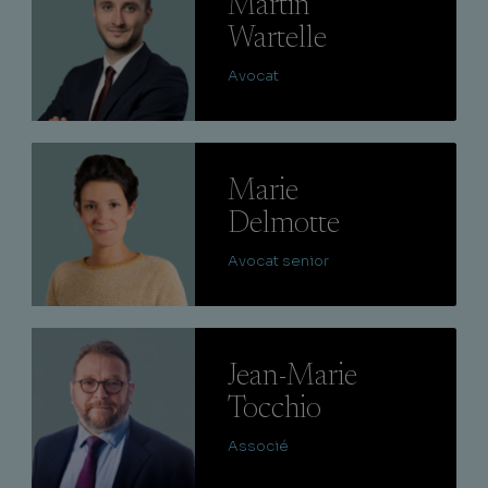
Martin
Wartelle
Avocat
Lire
Marie
Delmotte
Avocat senior
Lire
Jean-Marie
Tocchio
Associé