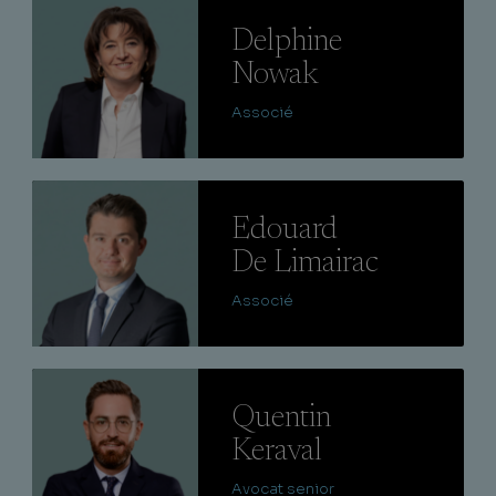
Lire
Delphine
Nowak
Associé
Lire
Edouard
De Limairac
Associé
Lire
Quentin
Keraval
Avocat senior