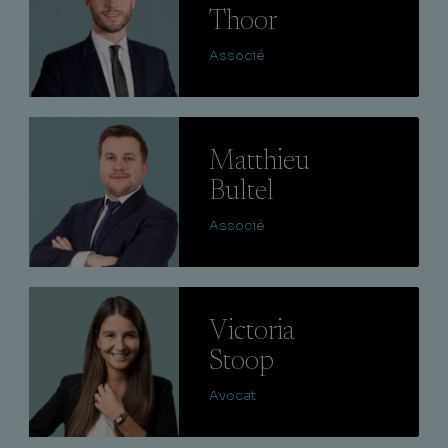
Thoor
Associé
Lire
Matthieu
Bultel
Associé
Lire
Victoria
Stoop
Avocat