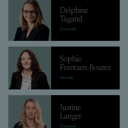
Lire
Delphine
Tagand
Counsel
Lire
Sophie
Frantzen-Bourez
Avocat
Lire
Justine
Langer
Counsel