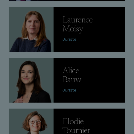
Lire
Laurence
Moisy
Juriste
Lire
Alice
Bauw
Juriste
Lire
Elodie
Tournier