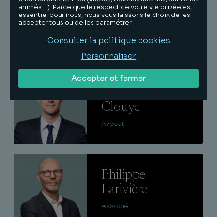
animés …). Parce que le respect de votre vie privée est
Dimitri
essentiel pour nous, nous vous laissons le choix de les
accepter tous ou de les paramétrer.
Nadelgaft
Consulter la politique cookies
Avocat senior
Personnaliser
Lire
Accepter et fermer
Mathias
Clouye
Avocat
Lire
Philippe
Larivière
Associé