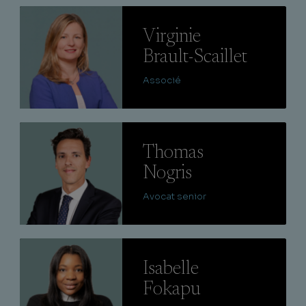
Lire
Virginie
Brault-Scaillet
Associé
Lire
Thomas
Nogris
Avocat senior
Lire
Isabelle
Fokapu