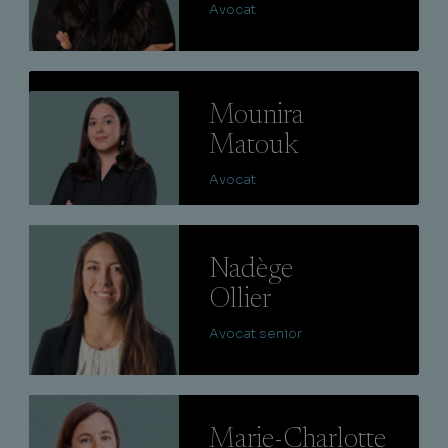
Avocat
Lire
Mounira
Matouk
Avocat
Lire
Nadège
Ollier
Avocat senior
Lire
Marie-Charlotte