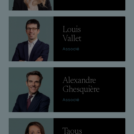
Lire
Louis
Vallet
Associé
Lire
Alexandre
Ghesquière
Associé
Lire
Taous