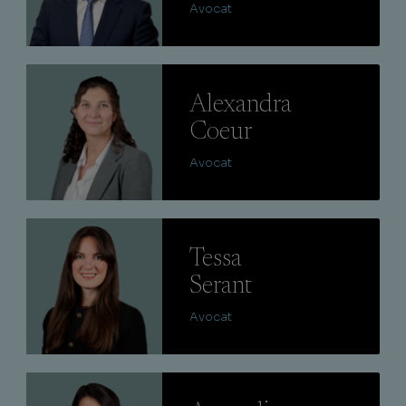
Avocat
Lire
Alexandra
Coeur
Avocat
Lire
Tessa
Serant
Avocat
Lire