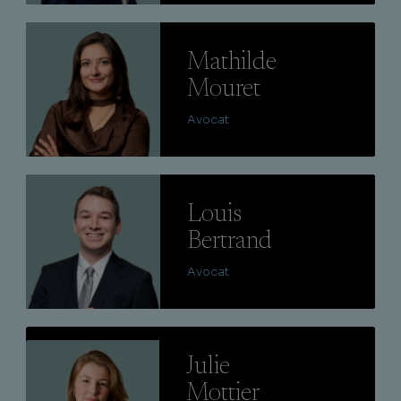
Lire
Mathilde
Mouret
Avocat
Lire
Louis
Bertrand
Avocat
Lire
Julie
Mottier