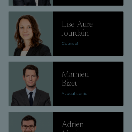
Lire
Lise-Aure
Jourdain
Counsel
Lire
Mathieu
Bizet
Avocat senior
Lire
Adrien