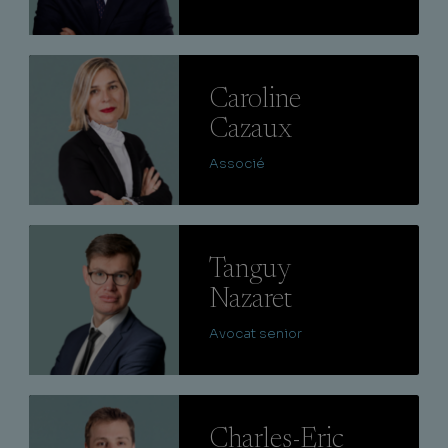
Lire
Caroline
Cazaux
Associé
Lire
Tanguy
Nazaret
Avocat senior
Lire
Charles-Eric