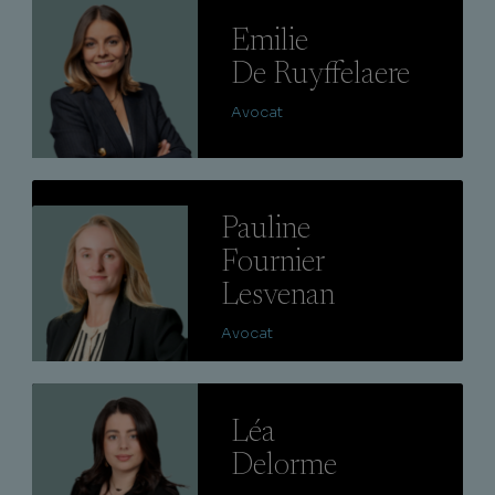
Lire
Emilie
De Ruyffelaere
Avocat
Lire
Pauline
Fournier
Lesvenan
Avocat
Lire
Léa
Delorme