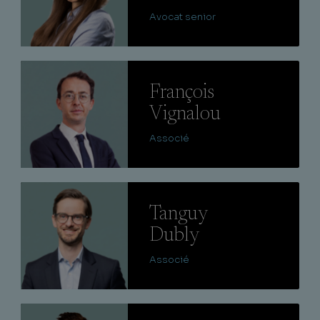
Avocat senior
Lire
François
Vignalou
Associé
Lire
Tanguy
Dubly
Associé
Lire