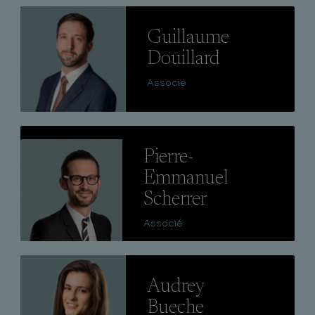
Lire
Guillaume
Douillard
Associé
Lire
Pierre-
Emmanuel
Scherrer
Associé
Lire
Audrey
Bueche