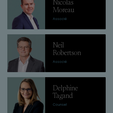
Nicolas
Moreau
Associé
Lire
Neil
Robertson
Associé
Lire
Delphine
Tagand
Counsel