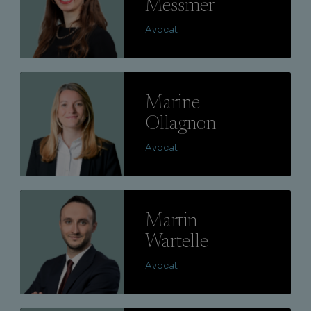
Messmer
Avocat
Lire
Marine
Ollagnon
Avocat
Lire
Martin
Wartelle
Avocat