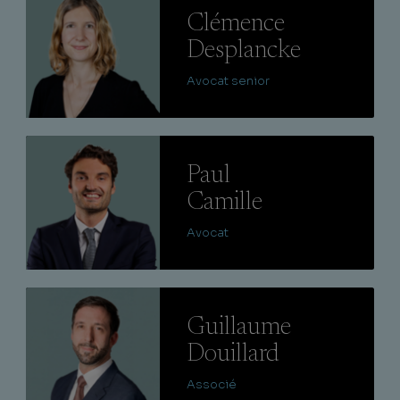
Clémence
Desplancke
Avocat senior
Lire
Paul
Camille
Avocat
Lire
Guillaume
Douillard
Associé