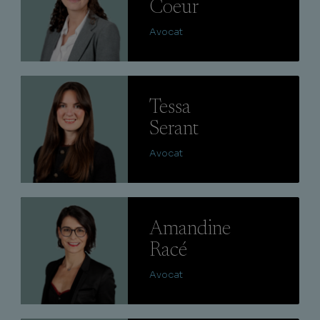
Coeur
Avocat
Lire
Tessa
Serant
Avocat
Lire
Amandine
Racé
Avocat