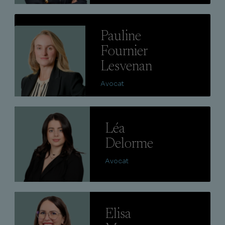
Lire
Pauline
Fournier
Lesvenan
Avocat
Lire
Léa
Delorme
Avocat
Lire
Elisa