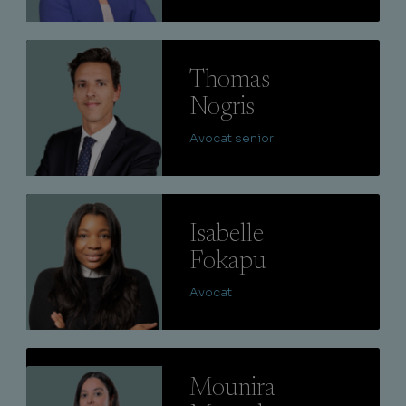
Lire
Thomas
Nogris
Avocat senior
Lire
Isabelle
Fokapu
Avocat
Lire
Mounira