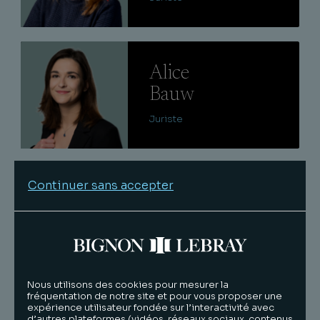
Lire
Alice
Bauw
Juriste
Lire
Continuer sans accepter
Elodie
Tournier
Avocat senior
Nous utilisons des cookies pour mesurer la
Lire
fréquentation de notre site et pour vous proposer une
expérience utilisateur fondée sur l’interactivité avec
Jérémie
d’autres plateformes (vidéos, réseaux sociaux, contenus