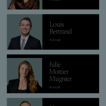
Lire
Louis
Bertrand
Avocat
Lire
Julie
Mottier
Mugnier
Avocat
Lire