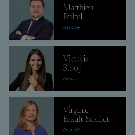
Matthieu
Bultel
Associé
Lire
Victoria
Stoop
Avocat
Lire
Virginie
Brault-Scaillet
Associé