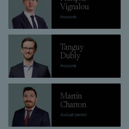
Vignalou
Associé
Lire
Tanguy
Dubly
Associé
Lire
Martin
Charron
Avocat senior