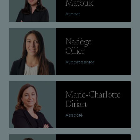
Matouk
Avocat
Lire
Nadège
Ollier
Avocat senior
Lire
Marie-Charlotte
Diriart
Associé
Lire