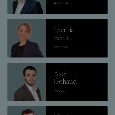
Associé
Lire
Laetitia
Benoit
Associé
Lire
Axel
Gohaud
Avocat
Lire