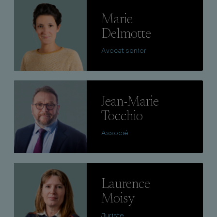
Lire
Marie
Delmotte
Avocat senior
Lire
Jean-Marie
Tocchio
Associé
Lire
Laurence
Moisy
Juriste