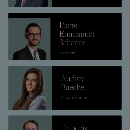
Lire
Pierre-
Emmanuel
Scherrer
Associé
Lire
Audrey
Bueche
Avocat senior
Lire
François