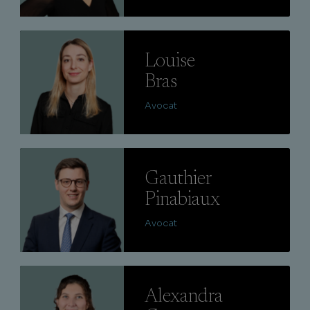
Lire
Louise
Bras
Avocat
Lire
Gauthier
Pinabiaux
Avocat
Lire
Alexandra