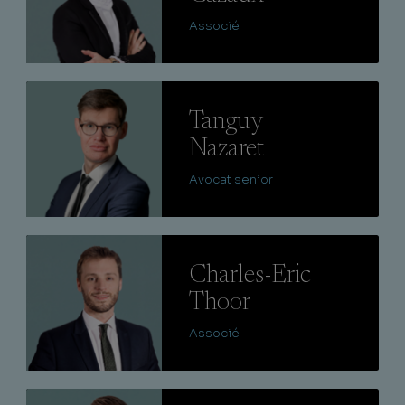
Associé
Lire
Tanguy
Nazaret
Avocat senior
Lire
Charles-Eric
Thoor
Associé
Lire