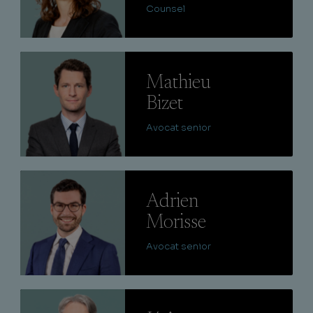
Counsel
Lire
Mathieu
Bizet
Avocat senior
Lire
Adrien
Morisse
Avocat senior
Lire