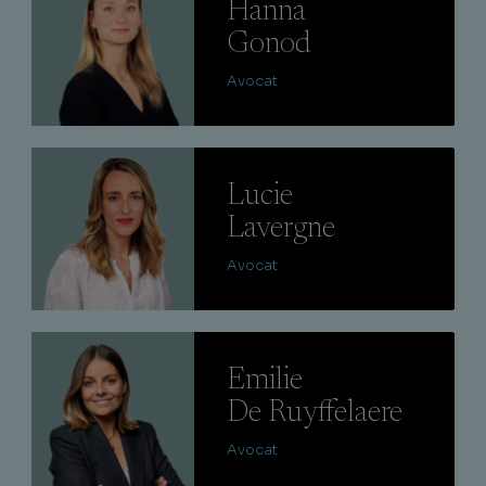
Hanna
Gonod
Avocat
Lire
Lucie
Lavergne
Avocat
Lire
Emilie
De Ruyffelaere
Avocat