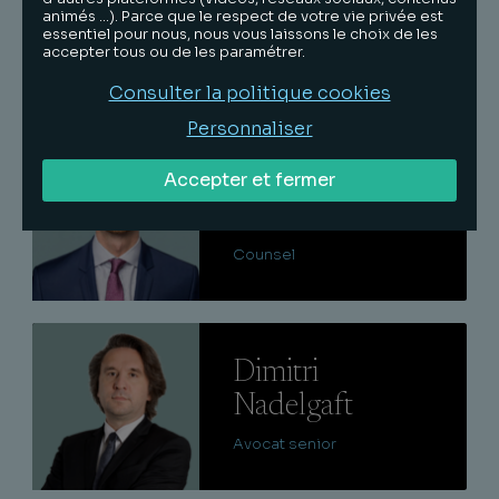
animés …). Parce que le respect de votre vie privée est
Boublil
essentiel pour nous, nous vous laissons le choix de les
accepter tous ou de les paramétrer.
Associé
Consulter la politique cookies
Personnaliser
Lire
Accepter et fermer
François
Vibert
Counsel
Lire
Dimitri
Nadelgaft
Avocat senior