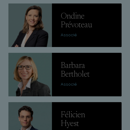
Lire
Ondine
Prévoteau
Associé
Lire
Barbara
Bertholet
Associé
Lire
Félicien
Hyest