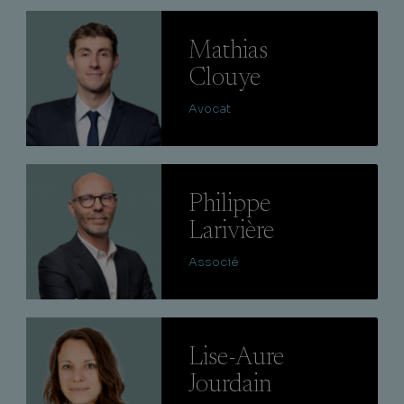
Lire
Mathias
Clouye
Avocat
Lire
Philippe
Larivière
Associé
Lire
Lise-Aure
Jourdain