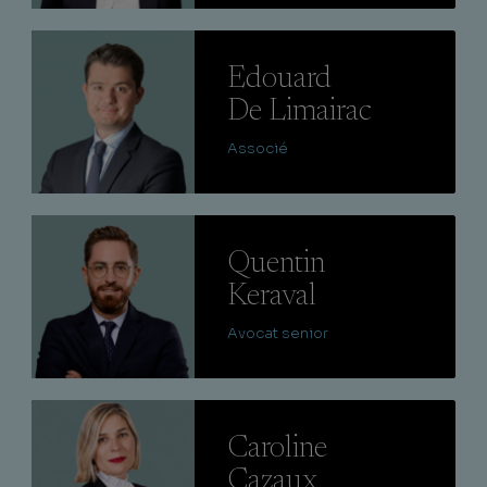
Lire
Edouard
De Limairac
Associé
Lire
Quentin
Keraval
Avocat senior
Lire
Caroline
Cazaux