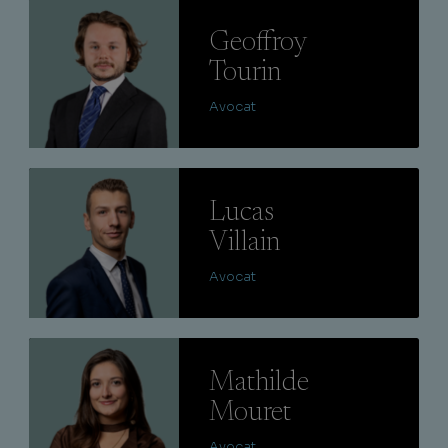
Lire
Geoffroy
Tourin
Avocat
Lire
Lucas
Villain
Avocat
Lire
Mathilde
Mouret
Avocat