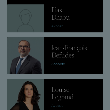
Lire
Ilias
Dhaou
Avocat
Lire
Jean-François
Defudes
Associé
Lire
Louise
Legrand
Avocat