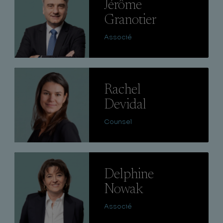
Jérôme
Granotier
Associé
Lire
Rachel
Devidal
Counsel
Lire
Delphine
Nowak
Associé