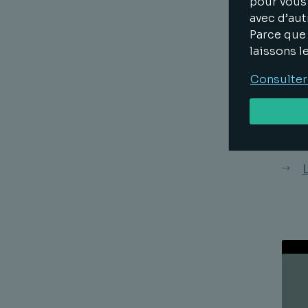
pour vous 
étai
avec d’aut
conc
Parce que 
RGP
laissons l
A ce
Consulter
con
000
Pour