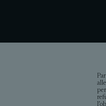
Par
all
per
ref
l’o