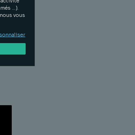
activité
imés …).
u
, nous vous
sonnaliser
300
Lire la suite