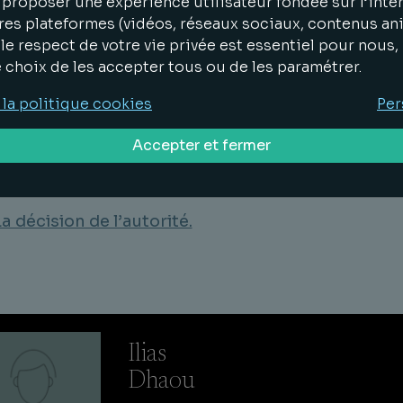
proposer une expérience utilisateur fondée sur l’inter
t mauvaise dans son cas. L’autorité berlinoise en a
res plateformes (vidéos, réseaux sociaux, contenus an
lu que la banque avait violé l’article 22 alinéa 3 d
le respect de votre vie privée est essentiel pour nous
D.
e choix de les accepter tous ou de les paramétrer.
 titre, par une décision du 31 mai, l’autorité a
 la politique cookies
Per
damné la banque au paiement d’une amende de 
Accepter et fermer
 euros.
 en savoir plus :
La décision de l’autorité.
Ilias
Dhaou