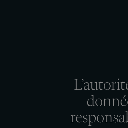
L’autori
donnée
responsab