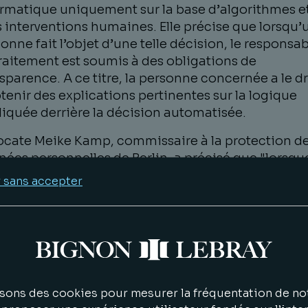
rmatique uniquement sur la base d’algorithmes e
 interventions humaines. Elle précise que lorsqu’
onne fait l’objet d’une telle décision, le responsa
raitement est soumis à des obligations de
sparence. A ce titre, la personne concernée a le dr
tenir des explications pertinentes sur la logique
iquée derrière la décision automatisée.
ocate Meike Kamp, commissaire à la protection d
ées personnelles de Berlin, a précisé que
"lorsqu
entreprises prennent des décisions automatisées
 sans accepter
s sont tenues de les justifier de manière pertinente
préhensible."
’occurrence, la banque n’a pas respecté cette
gation en n’accédant pas à la demande du client
tenir des informations sur la raison du refus
matisé de sa demande de carte de crédit. Elle a r
sons des cookies pour mesurer la fréquentation de not
ui indiquer pourquoi elle estimait que sa solvabili