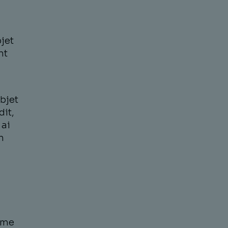
bjet
nt
objet
it,
 ai
n
ème