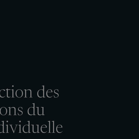
ction des
ions du
dividuelle