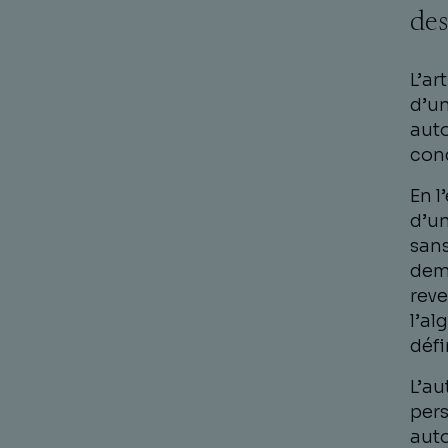
des
L’ar
d’un
auto
conc
En l
d’un
sans
dema
reve
l’al
défi
L’au
pers
aut