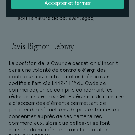
Accepter et fermer
manifestement disproportionné au regard
de la valeur du service rendu, quelle que
soit la nature de cet avantage »
,.
L’avis Bignon Lebray
La position de la Cour de cassation s’inscrit
dans une volonté de
contrôle élargi
des
contreparties contractuelles (désormais
codifié à l’article L442-1 I 1° du Code de
commerce), en ce compris concernant les
réductions de prix. Cette décision doit inciter
à disposer des éléments permettant de
justifier des réductions de prix obtenues ou
consenties auprès de ses partenaires
commerciaux, alors que celles-ci se font
souvent de manière informelle et orales.