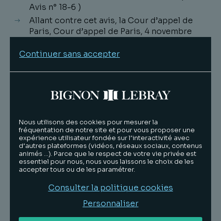
Avis n° 18-6 )
Allant contre cet avis, la Cour d’appel de
Paris, Cour d’appel de Paris, 4 novembre
2020, n° 19/09129, avait estimé que l’article
442-6- I- 1° du Code de commerce n’était
Continuer sans accepter
pas applicable au contrôle de réductions
de prix, au motif de l’absence de libre
négociation, la réduction ne devant être
contrôlée que sur le terrain du
déséquilibre significatif.
La Cour de Cassation réhabilite dans sa
Nous utilisons des cookies pour mesurer la
fréquentation de notre site et pour vous proposer une
décision l’application du fondement de
expérience utilisateur fondée sur l’interactivité avec
l’absence de contrepartie pour contrôler
d’autres plateformes (vidéos, réseaux sociaux, contenus
les réductions de prix en retentant que
animés …). Parce que le respect de votre vie privée est
essentiel pour nous, nous vous laissons le choix de les
« l’application de l’article L. 442-6, I, 1° du
accepter tous ou de les paramétrer.
code de commerce exige seulement que
soit constatée l’obtention d’un avantage
Consulter la politique cookies
quelconque ou la tentative d’obtention
Personnaliser
d’un tel avantage ne correspondant à aucun
service commercial effectivement rendu ou