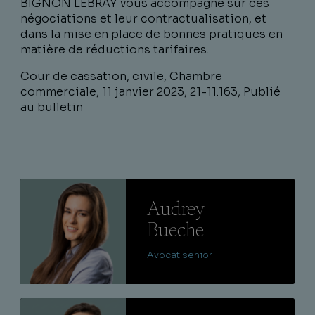
BIGNON LEBRAY vous accompagne sur ces
négociations et leur contractualisation, et
dans la mise en place de bonnes pratiques en
matière de réductions tarifaires.
Cour de cassation, civile, Chambre
commerciale, 11 janvier 2023, 21-11.163, Publié
au bulletin
Lire
Audrey
Bueche
Avocat senior
Lire