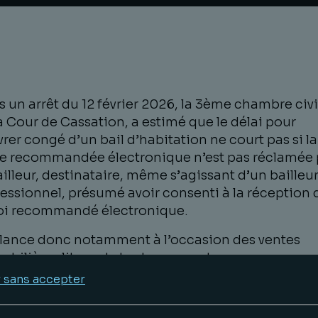
 un arrêt du 12 février 2026, la 3ème chambre civi
a Cour de Cassation, a estimé que le délai pour
vrer congé d’un bail d’habitation ne court pas si la
re recommandée électronique n’est pas réclamée 
ailleur, destinataire, même s’agissant d’un bailleu
essionnel, présumé avoir consenti à la réception 
oi recommandé électronique.
lance donc notamment à l’occasion des ventes
bilières libres de tout occupant.
 sans accepter
3, 12 février 2026 n°24-14.383FD