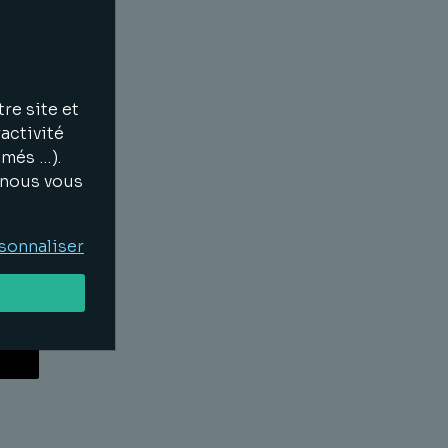
Lire la suite
re site et
activité
imés …).
, nous vous
Lire la suite
sonnaliser