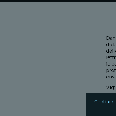
Dans
de l
déli
lett
le b
prof
env
Vigi
immo
Continuer
Civ 