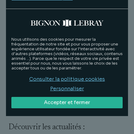
floue pour les entreprises, au regard de la
jurisprudence et de la doctrine fiscale [...] »
Cliquez ici pour lire l’article dans son
intégralité.
Nous utilisons des cookies pour mesurer la
fréquentation de notre site et pour vous proposer une
expérience utilisateur fondée sur l’interactivité avec
d’autres plateformes (vidéos, réseaux sociaux, contenus
animés …). Parce que le respect de votre vie privée est
Lire
essentiel pour nous, nous vous laissons le choix de les
accepter tous ou de les paramétrer.
François
Vignalou
Consulter la politique cookies
Personnaliser
Associé
Accepter et fermer
Découvrir les actualités :