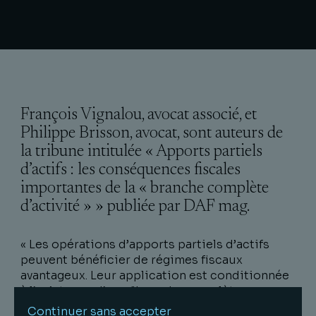
François Vignalou, avocat associé, et
Philippe Brisson, avocat, sont auteurs de
la tribune intitulée « Apports partiels
d’actifs : les conséquences fiscales
importantes de la « branche complète
d’activité » » publiée par DAF mag.
« Les opérations d’apports partiels d’actifs
peuvent bénéficier de régimes fiscaux
avantageux. Leur application est conditionnée
à l’existence d’une "branche complète
d’activité". Retour sur cette notion parfois
Continuer sans accepter