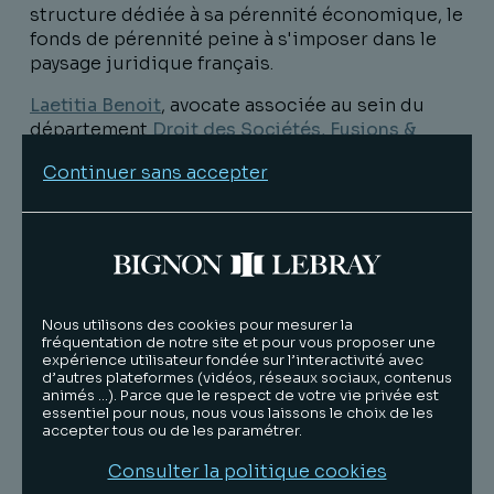
structure dédiée à sa pérennité économique, le
fonds de pérennité peine à s'imposer dans le
paysage juridique français.
Laetitia Benoit
, avocate associée au sein du
département
Droit des Sociétés, Fusions &
Acquisitions
et
Matthieu Bultel
, avocat associé
Continuer sans accepter
au sein du département *Droit Fiscal**
,
reviennent sur les principaux enjeux juridiques
et pratiques liés à ce dispositif encore
largement méconnu : gouvernance, attractivité
du cadre existant ou encore articulation avec
les autres outils de transmission.
Nous utilisons des cookies pour mesurer la
Un outil juridiquement innovant, directement
fréquentation de notre site et pour vous proposer une
expérience utilisateur fondée sur l’interactivité avec
inspiré des fondations actionnaires
d’autres plateformes (vidéos, réseaux sociaux, contenus
scandinaves, mais dont certaines contraintes —
animés …). Parce que le respect de votre vie privée est
notamment fiscales — peuvent encore freiner le
essentiel pour nous, nous vous laissons le choix de les
accepter tous ou de les paramétrer.
déploiement.
Consulter la politique cookies