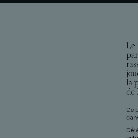
Le 
par
ras
jou
la 
de 
De p
dans
Déjà