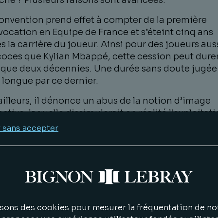
hé ? Plusieurs raisons sont avancées.
onvention prend effet à compter de la première
ocation en Equipe de France et s’éteint cinq ans
s la carrière du joueur. Ainsi pour des joueurs aus
oces que Kylian Mbappé, cette cession peut dure
sque deux décennies. Une durée sans doute jugée
 longue par ce dernier.
ailleurs, il dénonce un abus de la notion d’image
ective, laquelle dissimulerait en réalité l’exploitat
on image personnelle. Alors que l’image collectiv
 sans accepter
oserait de solliciter les joueurs de manière égale,
t pourtant un faible nombre de joueurs (les plus
laires dont naturellement Kylian Mbappé fait part
sont régulièrement choisis pour les opérations
keting.
réclamations du joueur pourraient finalement avo
sons des cookies pour mesurer la fréquentation de not