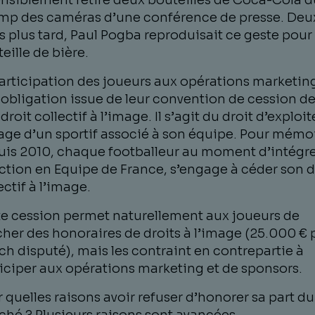
nsiblement retiré deux bouteilles de Coca-Cola d
mp des caméras d’une conférence de presse. Deu
s plus tard, Paul Pogba reproduisait ce geste pour
eille de bière.
articipation des joueurs aux opérations marketing
obligation issue de leur convention de cession d
 droit collectif à l’image. Il s’agit du droit d’exploit
age d’un sportif associé à son équipe. Pour mémoi
is 2010, chaque footballeur au moment d’intégre
ction en Equipe de France, s’engage à céder son d
ectif à l’image.
e cession permet naturellement aux joueurs de
her des honoraires de droits à l’image (25.000 € 
h disputé), mais les contraint en contrepartie à
iciper aux opérations marketing et de sponsors.
 quelles raisons avoir refuser d’honorer sa part du