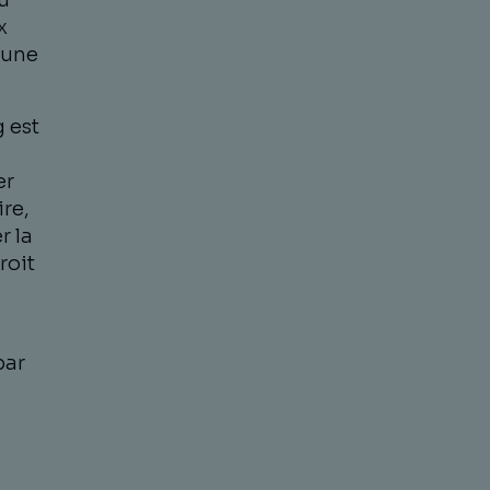
u
x
 une
 est
e
er
re,
r la
roit
par