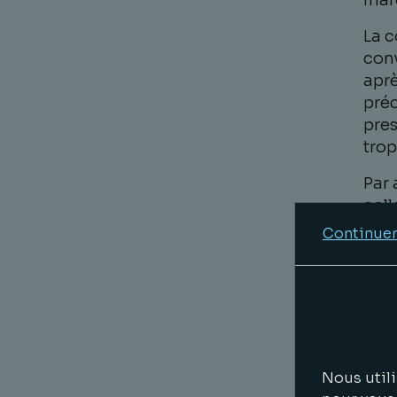
marc
La c
conv
aprè
préc
pre
trop
Par 
coll
de s
Continuer
supp
c’es
popu
qui 
mar
Les 
Nous utili