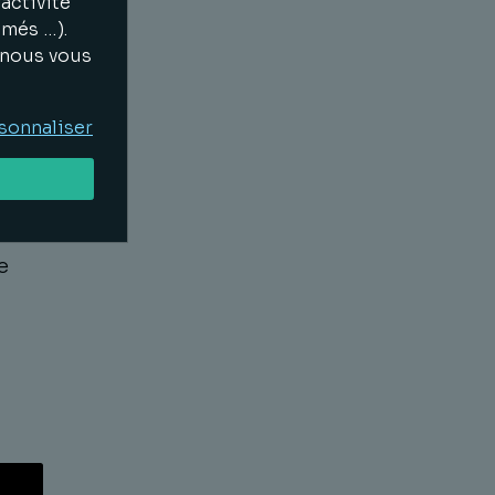
activité
é et
imés …).
e
, nous vous
e la
sonnaliser
er
e
Lire la suite