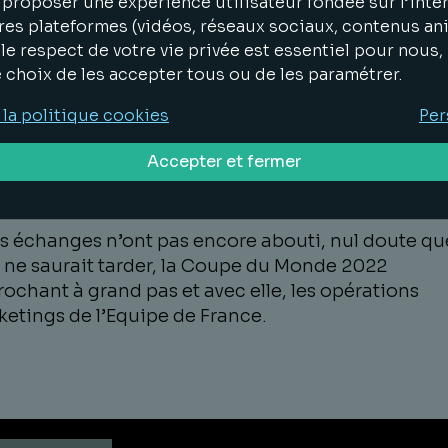
entendues, puisque le mardi 31 mai dernier, une
proposer une expérience utilisateur fondée sur l’inter
ontre a eu lieu entre les conseils de Kylian Mbapp
res plateformes (vidéos, réseaux sociaux, contenus an
 Le Graët (président de la Fédération Française d
le respect de votre vie privée est essentiel pour nous
ball), afin d’évoquer les possibles modifications d
e choix de les accepter tous ou de les paramétrer.
ention des droits à l’image. Les négociations
 la politique cookies
Per
aient notamment porter sur l’introduction d’une
se de conscience permettant aux joueurs d’écart
Accepter et fermer
 participation à certaines opérations marketing
uelles ils ne souhaitent pas être associés.
es échanges n’ont pas encore abouti, nul doute qu
 ne saurait tarder, la Coupe du Monde 2022
ochant à grand pas et avec elle, les opérations
etings de l’Equipe de France.