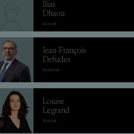
Ilias
Dhaou
Avocat
Jean-François
Defudes
Associé
Louise
Legrand
Avocat