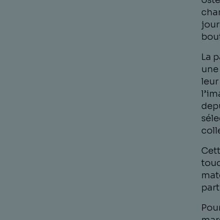
oste
cha
jour
bout
La p
une 
leur
l’im
depu
séle
coll
Cett
touc
matc
part
Pour