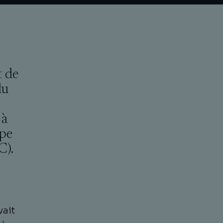
t de
du
 à
ipe
C).
vait