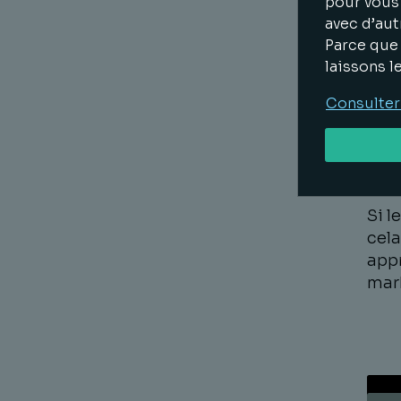
été 
pour vous 
renc
avec d’aut
Noël
Parce que 
Foot
laissons l
conv
Consulter
devr
clau
leur
auxq
Si l
cela
appr
mark