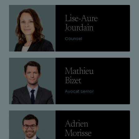
Lire
Lise-Aure
Jourdain
Counsel
Lire
Mathieu
Bizet
Avocat senior
Lire
Adrien
Morisse