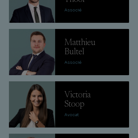
Associé
Lire
Matthieu
Bultel
Associé
Lire
Victoria
Stoop
Avocat
Lire