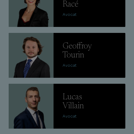
Racé
Avocat
Lire
Geoffroy
Tourin
Avocat
Lire
Lucas
Villain
Avocat