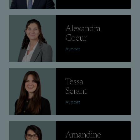
Lire
Alexandra
Coeur
Avocat
Lire
Tessa
Serant
Avocat
Lire
Amandine