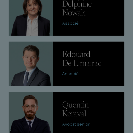
Delphine
Nowak
Associé
Lire
Edouard
De Limairac
Associé
Lire
Quentin
Keraval
Avocat senior