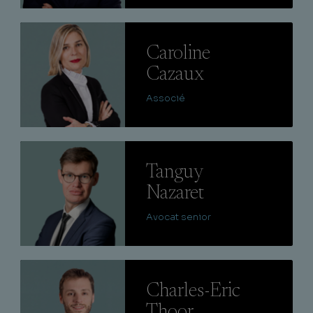
Lire
Caroline
Cazaux
Associé
Lire
Tanguy
Nazaret
Avocat senior
Lire
Charles-Eric
Thoor