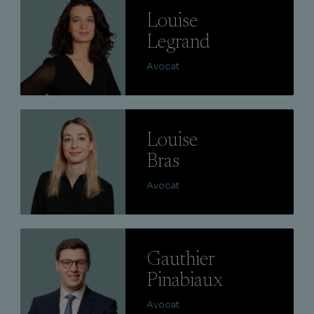
Louise
Legrand
Avocat
Lire
Louise
Bras
Avocat
Lire
Gauthier
Pinabiaux
Avocat