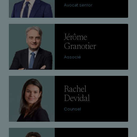
Avocat senior
Lire
Jérôme
Granotier
Associé
Lire
Rachel
Devidal
Counsel
Lire