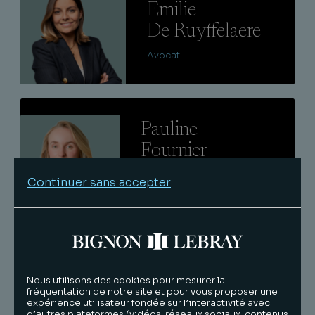
Emilie
De Ruyffelaere
Avocat
Lire
Pauline
Fournier
Lesvenan
Continuer sans accepter
Avocat
Lire
Léa
Delorme
Nous utilisons des cookies pour mesurer la
fréquentation de notre site et pour vous proposer une
expérience utilisateur fondée sur l’interactivité avec
Avocat
d’autres plateformes (vidéos, réseaux sociaux, contenus