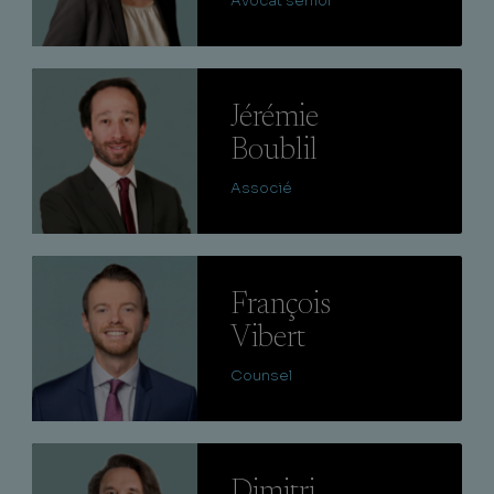
Avocat senior
Lire
Jérémie
Boublil
Associé
Lire
François
Vibert
Counsel
Lire
Dimitri