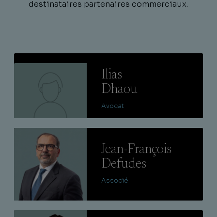
destinataires partenaires commerciaux.
Lire
Ilias
Dhaou
Avocat
Lire
Jean-François
Defudes
Associé
Lire