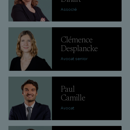
Associé
Lire
Clémence
Desplancke
Avocat senior
Lire
Paul
Camille
Avocat
Lire