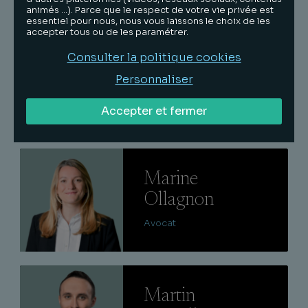
animés …). Parce que le respect de votre vie privée est
essentiel pour nous, nous vous laissons le choix de les
accepter tous ou de les paramétrer.
Lire
Consulter la politique cookies
Elisa
Personnaliser
Messmer
Avocat
Accepter et fermer
Lire
Marine
Ollagnon
Avocat
Lire
Martin