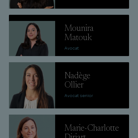
Lire
Mounira
Matouk
Avocat
Lire
Nadège
Ollier
Avocat senior
Lire
Marie-Charlotte
Diriart