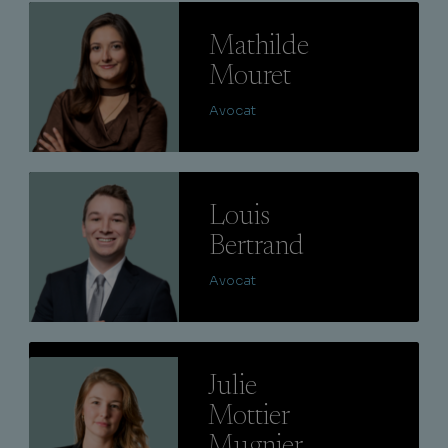
Lire
Mathilde
Mouret
Avocat
Lire
Louis
Bertrand
Avocat
Lire
Julie
Mottier
Mugnier