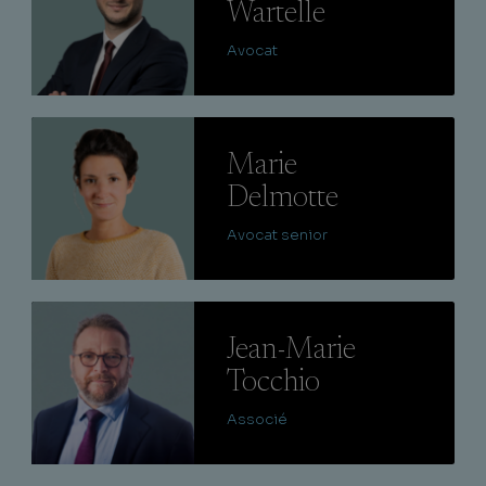
Wartelle
Avocat
Lire
Marie
Delmotte
Avocat senior
Lire
Jean-Marie
Tocchio
Associé