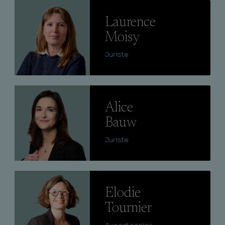
Lire
Laurence
Moisy
Juriste
Lire
Alice
Bauw
Juriste
Lire
Elodie
Tournier