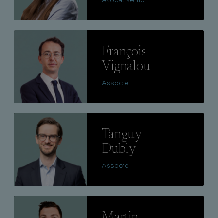
Avocat senior
Lire
François
Vignalou
Associé
Lire
Tanguy
Dubly
Associé
Lire
Martin