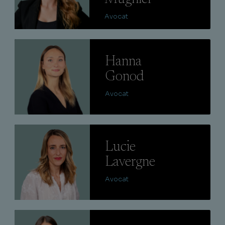
Avocat
Lire
Hanna
Gonod
Avocat
Lire
Lucie
Lavergne
Avocat
Lire