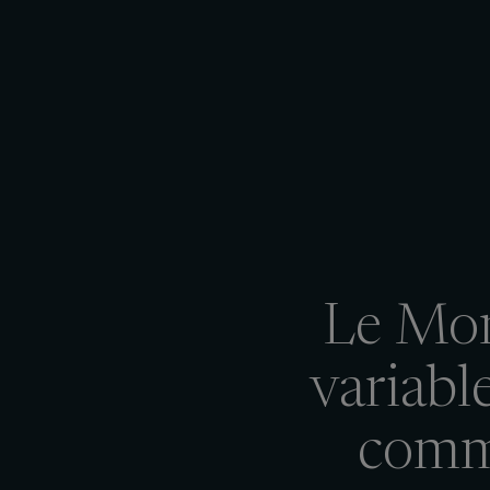
Le Mon
variabl
comme