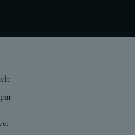
icle
 par
e et