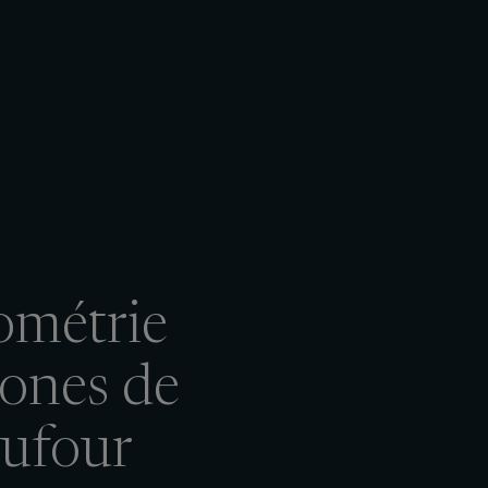
ométrie
zones de
Dufour