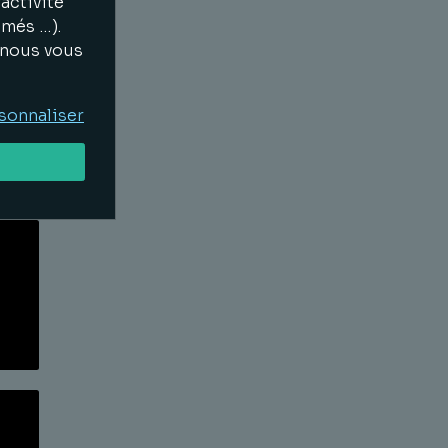
activité
imés …).
, nous vous
Lire la suite
sonnaliser
Lire la suite
Lire la suite