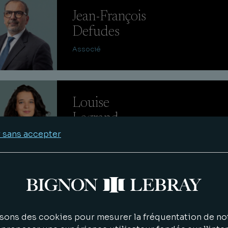
Jean-François
Defudes
Associé
Louise
Legrand
 sans accepter
Avocat
Louise
Bras
sons des cookies pour mesurer la fréquentation de not
Avocat