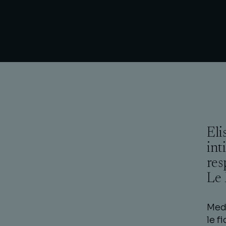
Eli
int
res
Le 
Medi
le f