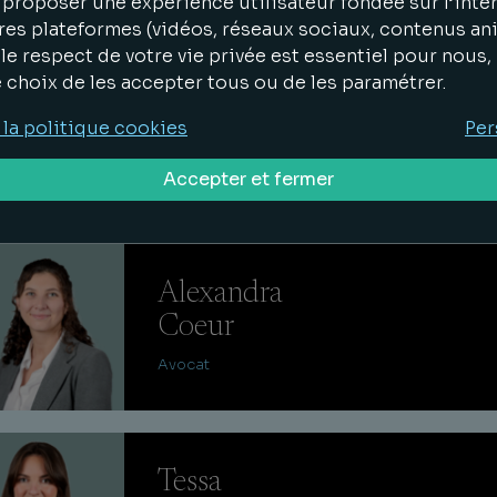
proposer une expérience utilisateur fondée sur l’inter
res plateformes (vidéos, réseaux sociaux, contenus an
le respect de votre vie privée est essentiel pour nous
e choix de les accepter tous ou de les paramétrer.
Gauthier
 la politique cookies
Per
Pinabiaux
Avocat
Accepter et fermer
Alexandra
Coeur
Avocat
Tessa