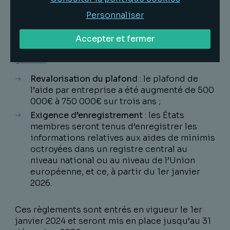
du 13 décembre 2023 relatif à l’application des
articles 107 et 108 du traité sur le
Personnaliser
fonctionnement de l’Union européenne aux
aides de minimis octroyées à des entreprises
Accepter et fermer
fournissant des services d’intérêt économique
général
Revalorisation du plafond
: le plafond de
l’aide par entreprise a été augmenté de 500
000€ à 750 000€ sur trois ans ;
Exigence d’enregistrement
: les États
membres seront tenus d’enregistrer les
informations relatives aux aides de minimis
octroyées dans un registre central au
niveau national ou au niveau de l’Union
européenne, et ce, à partir du 1er janvier
2026.
Ces règlements sont entrés en vigueur le 1er
janvier 2024 et seront mis en place jusqu’au 31