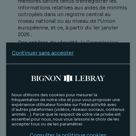
membres seront tenus d’enregistrer les
informations relatives aux aides de minimis
octroyées dans un registre central au
niveau national ou au niveau de l’Union
européenne, et ce, à partir du 1er janvier
2026 ;
Des sphères de sécurité
: la Commission
explique que des sphères de sécurité («
Continuer sans accepter
safe harbours ») ont été introduites « pour
les intermédiaires financiers afin de
faciliter l'octroi d'aides sous forme de
prêts et de garanties, de sorte que ces
derniers ne devront plus répercuter
intégralement les avantages sur les
Nous utilisons des cookies pour mesurer la
bénéficiaires finaux ».
fréquentation de notre site et pour vous proposer une
expérience utilisateur fondée sur l’interactivité avec
d’autres plateformes (vidéos, réseaux sociaux, contenus
2. Sur le règlement de minimis relatif aux
animés …). Parce que le respect de votre vie privée est
SIEG
essentiel pour nous, nous vous laissons le choix de les
accepter tous ou de les paramétrer.
Règlement (UE) 2023/2832 de la Commission
Consulter la politique cookies