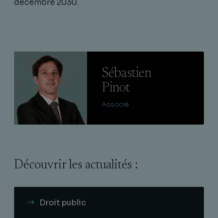
décembre 2030.
Lire
Sébastien
Pinot
Associé
Découvrir les actualités :
Droit public