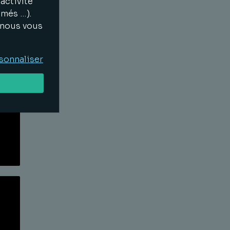
activité
Lire la suite
imés …).
, nous vous
sonnaliser
Lire la suite
Lire la suite