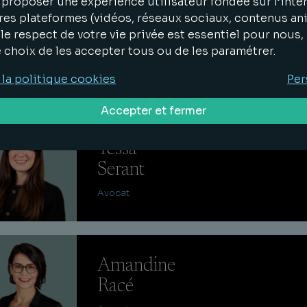
proposer une expérience utilisateur fondée sur l’inter
res plateformes (vidéos, réseaux sociaux, contenus an
Alexandra
le respect de votre vie privée est essentiel pour nous
Coeur
e choix de les accepter tous ou de les paramétrer.
Avocat
 la politique cookies
Per
Accepter et fermer
Tessa
Serant
Avocat
Amandine
Racé