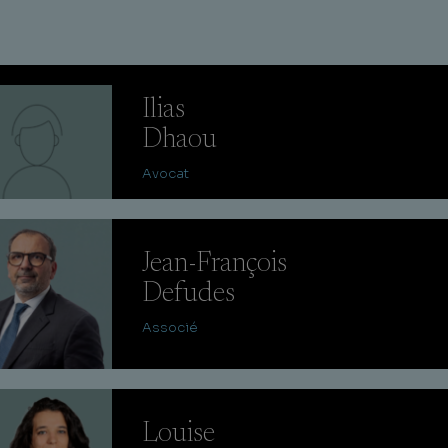
Ilias
Dhaou
Avocat
Jean-François
Defudes
Associé
Louise