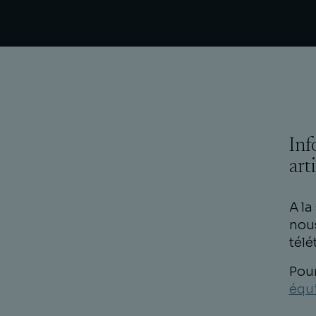
Inf
art
A la
nous
télé
Pour
équi