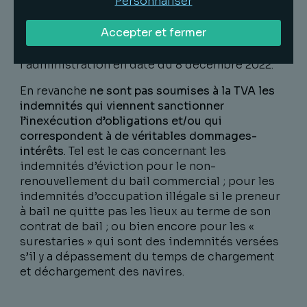
Personnaliser
d’exploitation temporaire lié à un évènement
imprévisible et indépendant des
Accepter et fermer
cocontractants, sont également imposées à la
TVA comme l’indique le communiqué de
l’administration en date du 8 décembre 2022.
En revanche
ne sont pas soumises à la TVA les
indemnités qui viennent sanctionner
l’inexécution d’obligations et/ou qui
correspondent à de véritables dommages-
intérêts
. Tel est le cas concernant les
indemnités d’éviction pour le non-
renouvellement du bail commercial ; pour les
indemnités d’occupation illégale si le preneur
à bail ne quitte pas les lieux au terme de son
contrat de bail ; ou bien encore pour les «
surestaries » qui sont des indemnités versées
s’il y a dépassement du temps de chargement
et déchargement des navires.