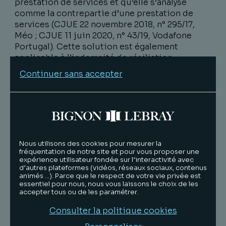
prestation de services et qu’elle s’analyse
comme la contrepartie d’une prestation de
services (CJUE 22 novembre 2018, n° 295/17,
Méo ; CJUE 11 juin 2020, n° 43/19, Vodafone
Portugal). Cette solution est également
applicable à l’indemnité de résiliation
anticipée d’un bail commercial (CE 27 février
Continuer sans accepter
2015, n° 368661).
Bercy donne également des précisions quant
aux indemnités d’immobilisation. Lesdites
indemnités, lorsqu’elles résultent d’un
transfert des obligations légales de réalisation
des travaux de remise en état du preneur à bail
Nous utilisons des cookies pour mesurer la
fréquentation de notre site et pour vous proposer une
au bailleur, sont soumises à TVA. En effet, elles
expérience utilisateur fondée sur l’interactivité avec
représentent dans ce cas la contrepartie d’une
d’autres plateformes (vidéos, réseaux sociaux, contenus
prestation de service.
animés …). Parce que le respect de votre vie privée est
essentiel pour nous, nous vous laissons le choix de les
accepter tous ou de les paramétrer.
Les indemnités d’imprévision, tout comme les
sommes versées dans le cadre d’une clause de
Consulter la politique cookies
révision de prix,venant couvrir un déficit