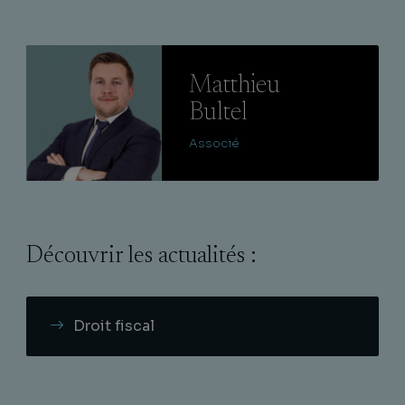
Lire
Matthieu
Bultel
Associé
Découvrir les actualités :
Droit fiscal