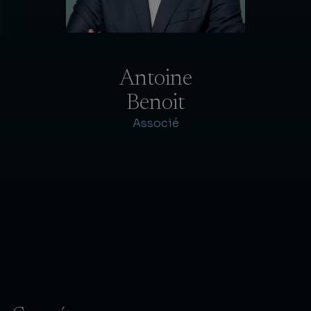
Antoine
Benoit
Associé