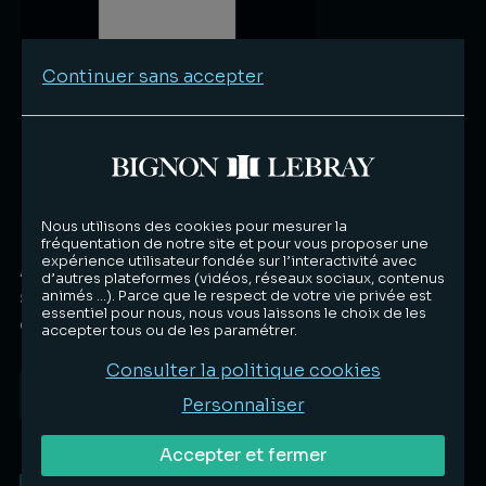
Continuer sans accepter
Nous utilisons des cookies pour mesurer la
Bignon Lebray accompagne Satys
fréquentation de notre site et pour vous proposer une
expérience utilisateur fondée sur l’interactivité avec
Aerospace dans le cadre d'une opération
d’autres plateformes (vidéos, réseaux sociaux, contenus
stratégique de financement de 81 millions
animés …). Parce que le respect de votre vie privée est
essentiel pour nous, nous vous laissons le choix de les
d'euros
accepter tous ou de les paramétrer.
Consulter la politique cookies
Opérations
11.06.2026
Personnaliser
Lire la suite
Accepter et fermer