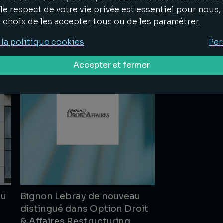
Distinctions
13.05.2026
le respect de votre vie privée est essentiel pour nous
e choix de les accepter tous ou de les paramétrer.
Lire la suite
 la politique cookies
Per
Accepter et fermer
au
Bignon Lebray de nouveau
distingué dans Option Droit
& Affaires Restructuring