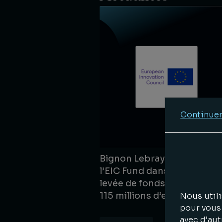
Continuer
Bignon Lebray accompag
l’EIC Fund dans le cadre de 
levée de fonds de Quobly 
115 millions d’euros
Nous utili
pour vous 
avec d’aut