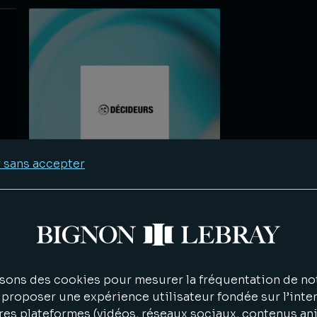
 sans accepter
ne
Bignon Lebray de nouveau
la
distingué par le guide
de
Décideurs Restructuring &
Entreprises en difficulté 2026
sons des cookies pour mesurer la fréquentation de not
proposer une expérience utilisateur fondée sur l’inter
res plateformes (vidéos, réseaux sociaux, contenus an