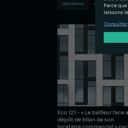
Opérations
05.06.2026
Parce que 
laissons l
Lire la suite
Consulter
Eco 121 - « Le bailleur face 
dépôt de bilan de son
locataire commercial » par