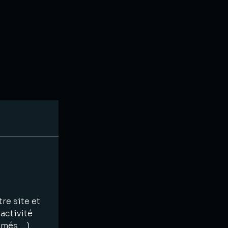
re site et
activité
imés …).