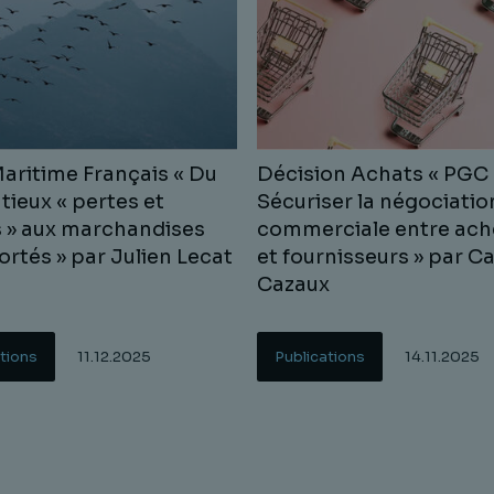
Maritime Français « Du
Décision Achats « PGC 
tieux « pertes et
Sécuriser la négociatio
s » aux marchandises
commerciale entre ach
ortés » par Julien Lecat
et fournisseurs » par C
Cazaux
tions
11.12.2025
Publications
14.11.2025
uite
Lire la suite