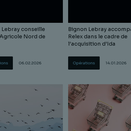
 Lebray conseille
Bignon Lebray accomp
 Agricole Nord de
Relex dans le cadre de
l’acquisition d’Ida
ions
06.02.2026
Opérations
14.01.2026
uite
Lire la suite