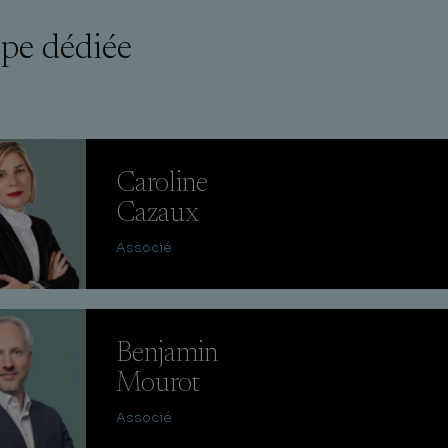
pe dédiée
Caroline
Cazaux
Associé
Benjamin
Mourot
Associé