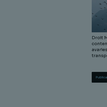
Droit 
conten
avarie
transp
Publica
Lire la s