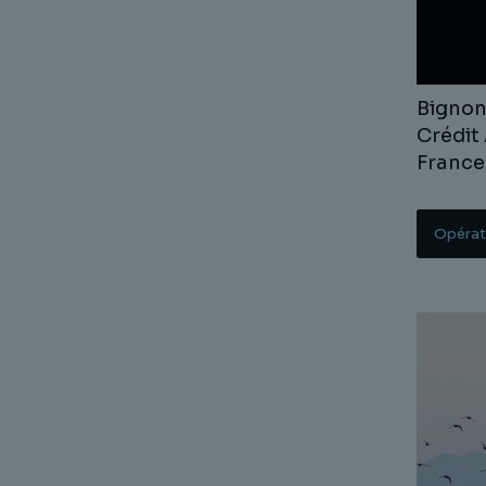
Bignon
Crédit
France
Opérat
Lire la s