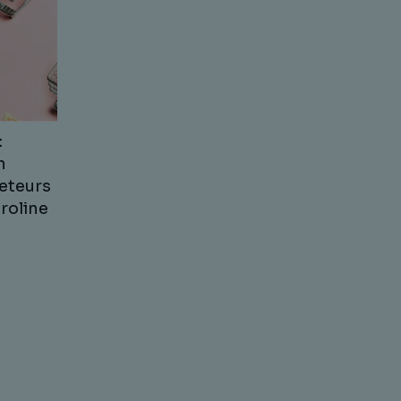
:
n
eteurs
aroline