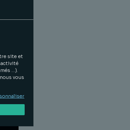
re site et
activité
imés …).
, nous vous
sonnaliser