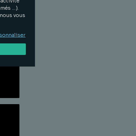
activité
Lire la suite
imés …).
, nous vous
sonnaliser
Lire la suite
Lire la suite