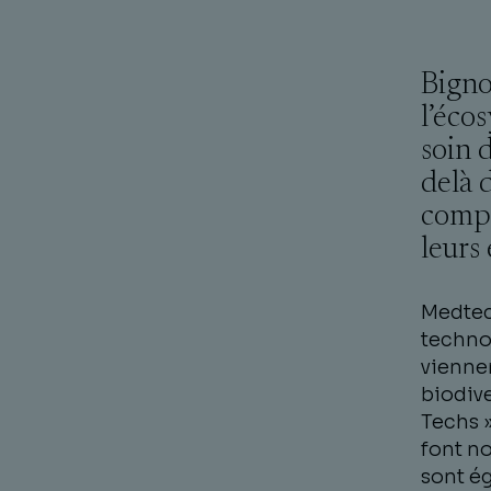
Bigno
l’éco
soin d
delà d
compr
leurs
Medtec
technol
viennen
biodive
Techs »
font n
sont é