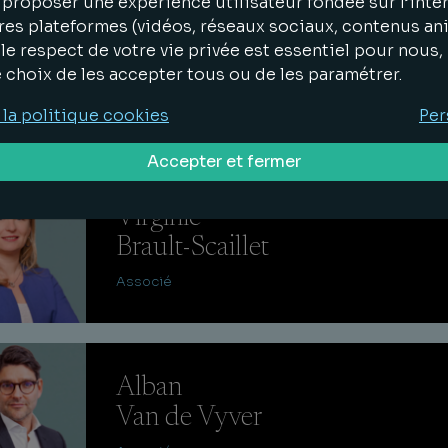
proposer une expérience utilisateur fondée sur l’inter
res plateformes (vidéos, réseaux sociaux, contenus an
Benjamin
le respect de votre vie privée est essentiel pour nous
Mourot
e choix de les accepter tous ou de les paramétrer.
Associé
 la politique cookies
Per
Accepter et fermer
Virginie
Brault-Scaillet
Associé
Alban
Van de Vyver