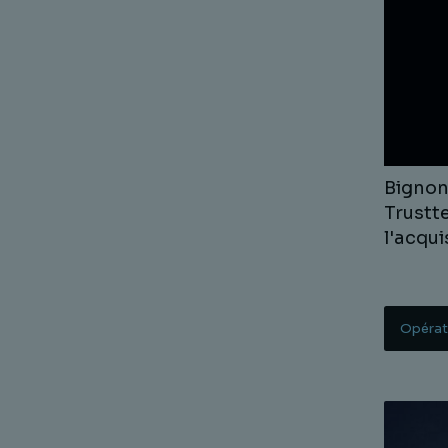
Bigno
Trustt
l'acqu
Opérat
Lire la s