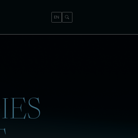
EN
IES