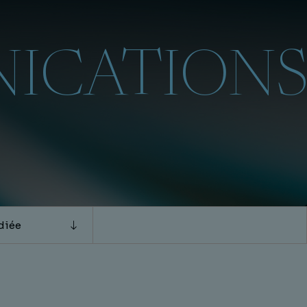
T
ICATION
diée