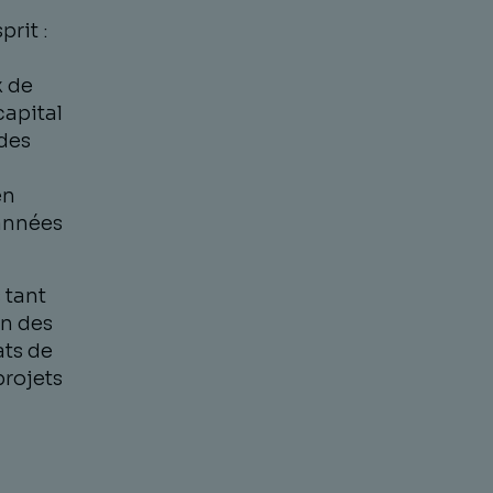
prit :
x de
capital
 des
en
années
 tant
on des
ats de
projets