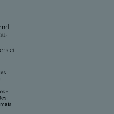
rend
au-
rs et
les
i
es «
les
 mais