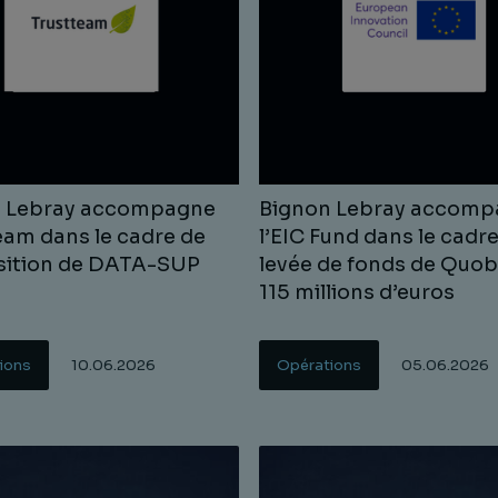
n Lebray accompagne
Bignon Lebray accomp
eam dans le cadre de
l’EIC Fund dans le cadre
isition de DATA-SUP
levée de fonds de Quob
115 millions d’euros
ions
10.06.2026
Opérations
05.06.2026
uite
Lire la suite