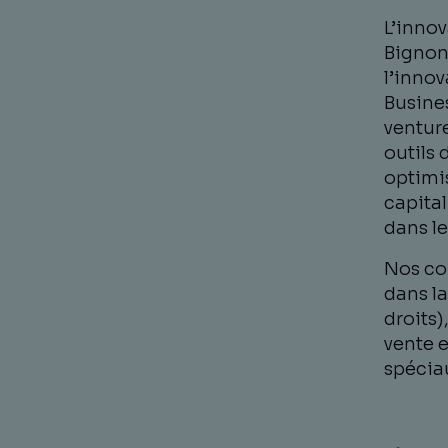
L’innov
Bignon
l’inno
Busines
ventur
outils 
optimis
capita
dans l
Nos co
dans l
droits)
vente e
spéciau