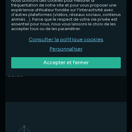
Nous utilisons des cookies pour mesurer la
fréquentation de notre site et pour vous proposer une
Une responsabilité environnementale
expérience utilisateur fondée sur l’interactivité avec
d’autres plateformes (vidéos, réseaux sociaux, contenus
assumée
animés …). Parce que le respect de votre vie privée est
essentiel pour nous, nous vous laissons le choix de les
Conscients de notre impact, nous intégrons les
accepter tous ou de les paramétrer.
enjeux environnementaux dans le
fonctionnement quotidien du cabinet.
Consulter la politique cookies
Personnaliser
Réduction des consommations, optimisation
des ressources, choix de partenaires
responsables : nous privilégions des actions
Accepter et fermer
concrètes, mesurables et inscrites dans la
durée.