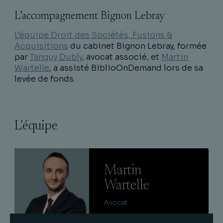
L’accompagnement Bignon Lebray
L’équipe Droit des Sociétés, Fusions &
Acquisitions
du cabinet Bignon Lebray, formée
par
Tanguy Dubly
, avocat associé, et
Martin
Wartelle
, a assisté BiblioOnDemand lors de sa
levée de fonds.
L'équipe
Lire
Martin
Wartelle
Avocat