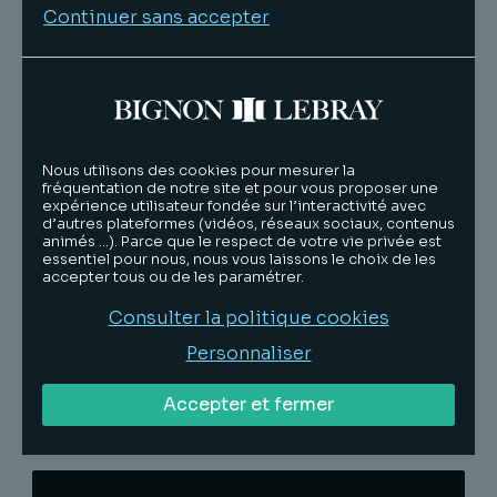
Continuer sans accepter
Lire
Tanguy
Dubly
Associé
Nous utilisons des cookies pour mesurer la
fréquentation de notre site et pour vous proposer une
expérience utilisateur fondée sur l’interactivité avec
d’autres plateformes (vidéos, réseaux sociaux, contenus
animés …). Parce que le respect de votre vie privée est
essentiel pour nous, nous vous laissons le choix de les
accepter tous ou de les paramétrer.
L'équipe
Consulter la politique cookies
Personnaliser
Accepter et fermer
Découvrir les actualités :