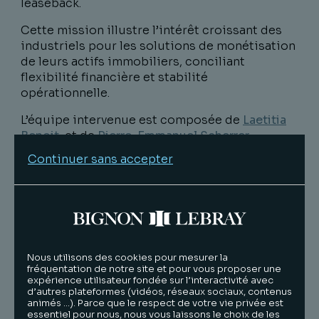
leaseback.
Cette mission illustre l’intérêt croissant des
industriels pour les solutions de monétisation
de leurs actifs immobiliers, conciliant
flexibilité financière et stabilité
opérationnelle.
L’équipe intervenue est composée de
Laetitia
Benoit
, et de
Pierre-Emmanuel Scherrer
,
Associés, au sein du département
Droit des
Continuer sans accepter
Sociétés – Fusions & Acquisitions
–
Private
Equity
et d
’
Ondine Prevoteau
, Associée au sein
du département
Droit Immobilier & Gestion
Immobilière
.
Nous utilisons des cookies pour mesurer la
fréquentation de notre site et pour vous proposer une
L'équipe
expérience utilisateur fondée sur l’interactivité avec
d’autres plateformes (vidéos, réseaux sociaux, contenus
animés …). Parce que le respect de votre vie privée est
essentiel pour nous, nous vous laissons le choix de les