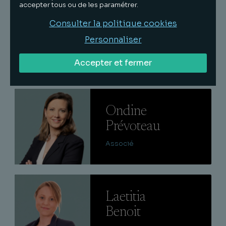
Lire
accepter tous ou de les paramétrer.
Pierre-
Consulter la politique cookies
Emmanuel
Personnaliser
Scherrer
Accepter et fermer
Associé
Lire
Ondine
Prévoteau
Associé
Lire
Laetitia
Benoit