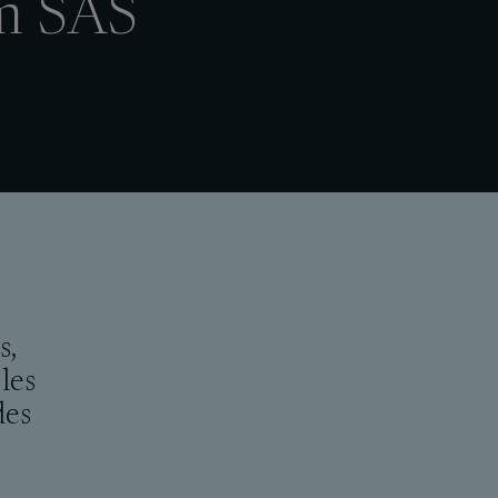
im SAS
s,
les
des