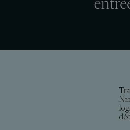
entré
Tra
Nan
log
déc