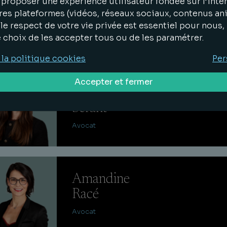
proposer une expérience utilisateur fondée sur l’inter
Alexandra
res plateformes (vidéos, réseaux sociaux, contenus an
Coeur
le respect de votre vie privée est essentiel pour nous
e choix de les accepter tous ou de les paramétrer.
Avocat
 la politique cookies
Per
Accepter et fermer
Tessa
Serant
Avocat
Amandine
Racé
Avocat