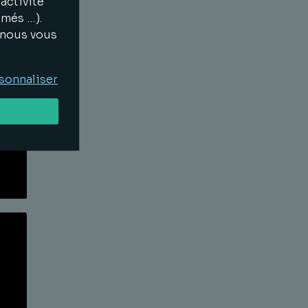
activité
imés …).
, nous vous
sonnaliser
Lire la suite
Lire la suite