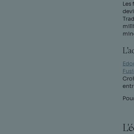
Les 
devi
Tra
mill
mino
L’
Edo
Fusi
Croi
entr
Pour
L'