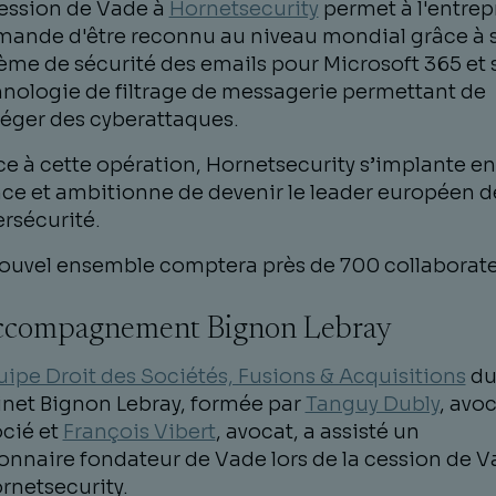
ession de Vade à
Hornetsecurity
permet à l'entrep
mande d'être reconnu au niveau mondial grâce à 
ème de sécurité des emails pour Microsoft 365 et 
nologie de filtrage de messagerie permettant de
éger des cyberattaques.
e à cette opération, Hornetsecurity s’implante en
ce et ambitionne de devenir le leader européen de
rsécurité.
ouvel ensemble comptera près de 700 collaborate
accompagnement Bignon Lebray
uipe Droit des Sociétés, Fusions & Acquisitions
d
net Bignon Lebray, formée par
Tanguy Dubly
, avo
cié et
François Vibert
, avocat, a assisté un
onnaire fondateur de Vade lors de la cession de 
rnetsecurity.