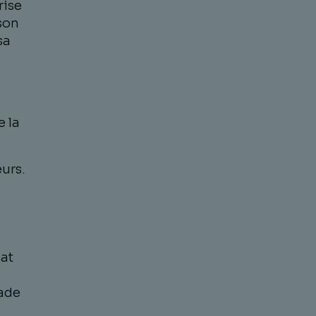
rise
son
sa
 la
urs.
u
cat
Vade