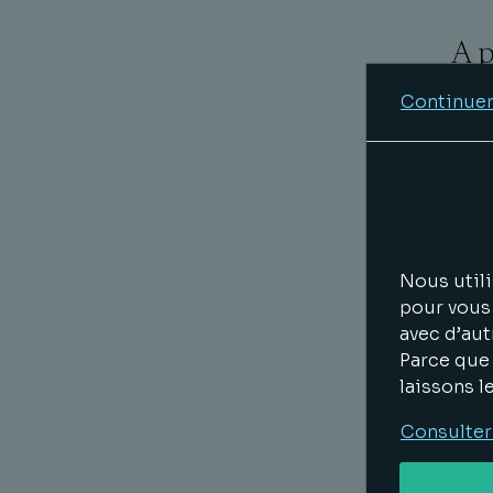
A p
Vade
Continuer
qui 
comb
l'IA
prot
orga
not
Nous utili
et l
pour vous 
des 
avec d’aut
solu
Parce que 
cybe
laissons l
de l
Consulter
Con
Droi