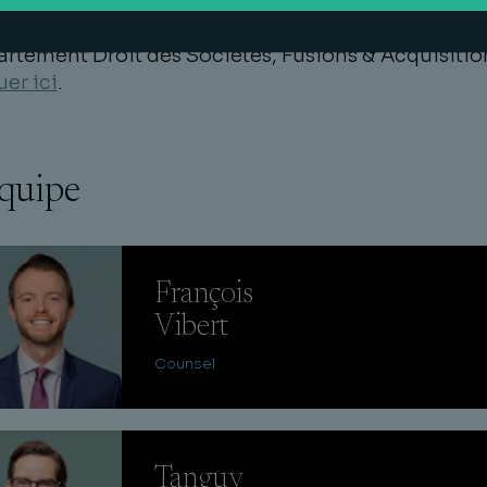
 en savoir plus sur les opérations réalisées par le
rtement Droit des Sociétés, Fusions & Acquisitio
uer ici
.
équipe
François
Vibert
Counsel
Tanguy