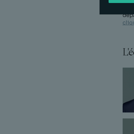
Pour
dépa
cliq
L'