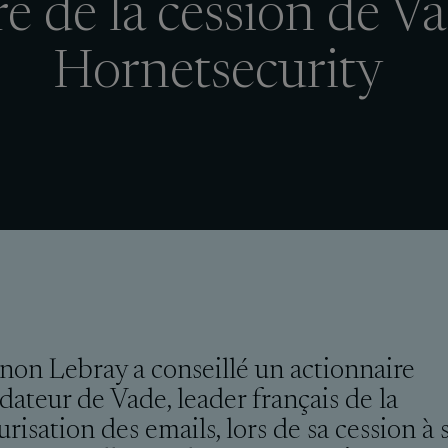
e de la cession de V
Hornetsecurity
non Lebray a conseillé un actionnaire
dateur de Vade, leader français de la
urisation des emails, lors de sa cession à 