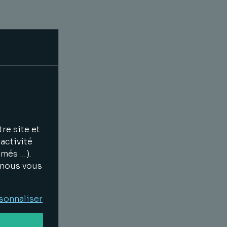
té
ar
ing
re site et
chés
activité
imés …).
, nous vous
gies
sonnaliser