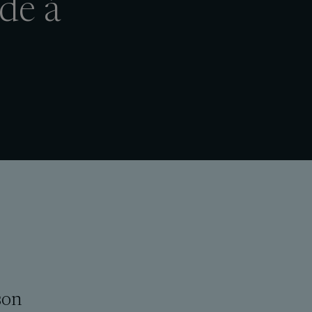
ade à
son