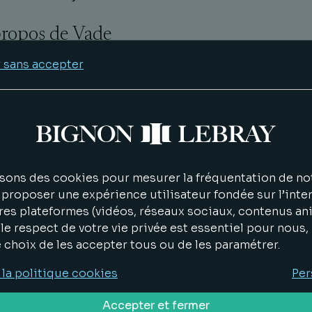
ropos de Vade
 est une entreprise internationale de cybersécuri
 sans accepter
sécurise les collaborations humaines grâce à une
inaison de détection et de réponse alimentée p
 et l'humain. Les produits et solutions de Vade
ègent les consommateurs, les entreprises et les
nisations contre les cyberattaques par email,
amment les malware/ransomwares, le spear phish
sons des cookies pour mesurer la fréquentation de not
e phishing. Fondée en 2009, Vade dessert les mar
proposer une expérience utilisateur fondée sur l’inter
FAI, des PME et des MSP avec des produits et des
res plateformes (vidéos, réseaux sociaux, contenus an
tions primés qui contribuent à renforcer la
le respect de votre vie privée est essentiel pour nous
rsécurité et à maximiser l'efficacité des technolo
e choix de les accepter tous ou de les paramétrer.
'information.
 la politique cookies
Per
sulter le communiqué de presse.
sur Le Monde du
t :
ICI
Accepter et fermer