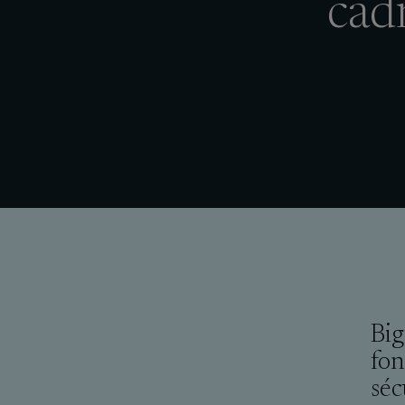
cadr
Big
fon
séc