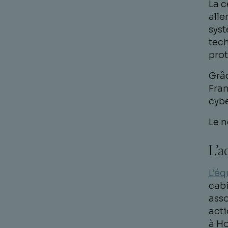
La c
alle
syst
tech
prot
Grâc
Fran
cybe
Le n
L’
L’éq
cabi
asso
acti
à Ho