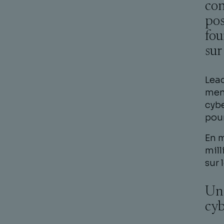
con
pos
fou
sur
Lead
men
cybe
pour
En m
mill
sur 
Un 
cyb