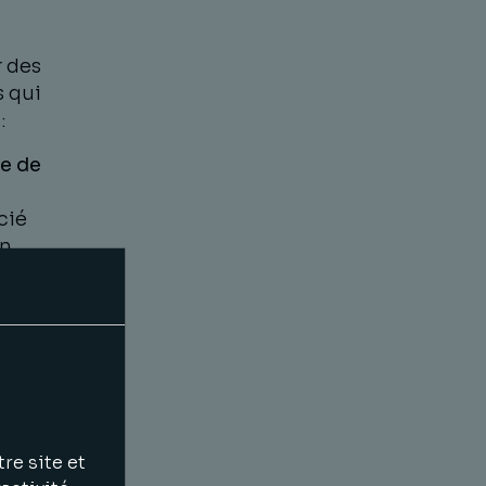
r des
s qui
:
re de
cié
un
ent
hat
ise
re site et