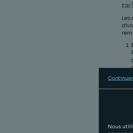
rac
Les 
divi
remp
Continuer
Nous utili