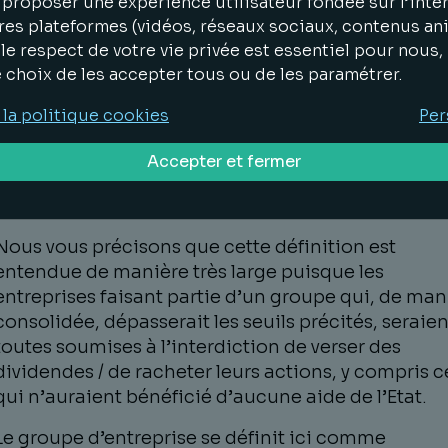
proposer une expérience utilisateur fondée sur l’inter
Auraient bénéficié uniquement d’aides autres
res plateformes (vidéos, réseaux sociaux, contenus an
le report d’échéances fiscales et sociales ou d’
le respect de votre vie privée est essentiel pour nous
prêt garanti par l’Etat (ex : chômage partiel).
e choix de les accepter tous ou de les paramétrer.
Elles dépassent certains seuils
Tout d’abord, seul
 la politique cookies
Per
les grandes entreprises sont concernées, c’est-à-d
celles qui emploient, lors du dernier exercice clos,
Accepter et fermer
moins 5 000 salariés ou ont un chiffre d'affaires
supérieur à 1,5 milliard d’euros en France.
Nous vous précisons que cette définition est
entendue de manière très large puisque les
entreprises faisant partie d’un groupe qui, de man
consolidée, dépasserait les seuils précités, seraien
toutes soumises à l’interdiction de verser des
dividendes / de racheter leurs actions, y compris c
qui n’auraient bénéficié d’aucune aide de l’Etat.
Le groupe d’entreprise se définit ici comme