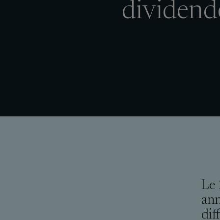
dividende
Le 
ann
dif