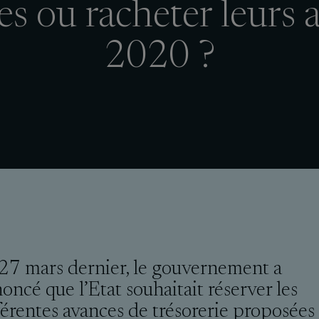
s ou racheter leurs 
2020 ?
27 mars dernier, le gouvernement a
oncé que l’Etat souhaitait réserver les
férentes avances de trésorerie proposées