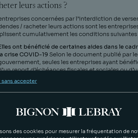
heter leurs actions ?
entreprises concernées par l’interdiction de verse
dendes / racheter leurs actions sont les entreprise
lissent cumulativement les conditions suivantes 
Elles ont bénéficié de certaines aides dans le cad
la crise COVID-19
Selon le document publié par le
gouvernement, seules les entreprises ayant bénéfi
d’un report d’échéances fiscales et sociales ou d’
prêt garanti par l’État se voient interdire le versem
 sans accepter
de dividendes / le rachat de leurs actions en 2020.
Aussi, ne sont en principe pas concernées par
l’interdiction de versement de dividendes / de rac
d’actions les entreprises qui, dans le cadre de la cr
COVID-19 :
sons des cookies pour mesurer la fréquentation de not
N’auraient bénéficié d’aucune aide ;