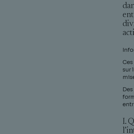
dan
ent
div
act
Info
Ces 
sur 
mise
Des 
form
entr
I. 
l’i