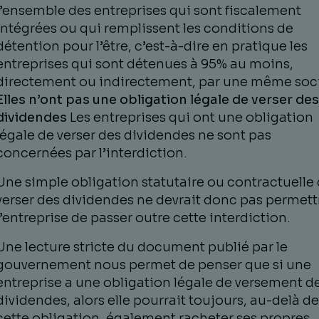
l’ensemble des entreprises qui sont fiscalement
intégrées ou qui remplissent les conditions de
détention pour l’être, c’est-à-dire en pratique les
entreprises qui sont détenues à 95% au moins,
directement ou indirectement, par une même soci
Elles n’ont pas une obligation légale de verser des
dividendes
Les entreprises qui ont une obligation
légale de verser des dividendes ne sont pas
concernées par l’interdiction.
Une simple obligation statutaire ou contractuelle
verser des dividendes ne devrait donc pas permett
l’entreprise de passer outre cette interdiction.
Une lecture stricte du document publié par le
gouvernement nous permet de penser que si une
entreprise a une obligation légale de versement d
dividendes, alors elle pourrait toujours, au-delà de
cette obligation, également racheter ses propres