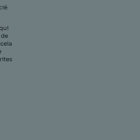
cié
qui
 de
 cela
e
rites