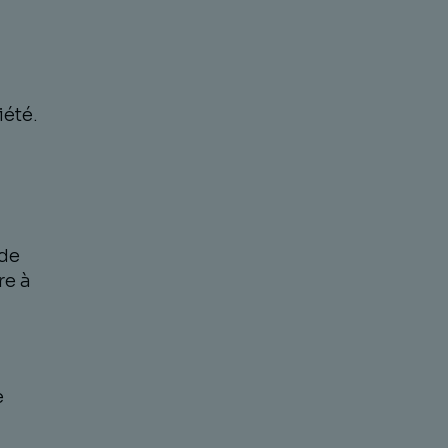
été.
 de
re à
e