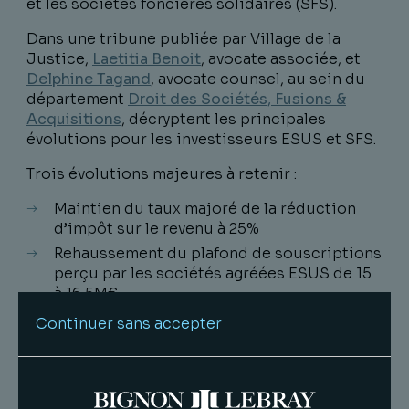
et les sociétés foncières solidaires (SFS).
Dans une tribune publiée par Village de la
Justice,
Laetitia Benoit
, avocate associée, et
Delphine Tagand
, avocate counsel, au sein du
département
Droit des Sociétés, Fusions &
Acquisitions
, décryptent les principales
évolutions pour les investisseurs ESUS et SFS.
Trois évolutions majeures à retenir :
Maintien du taux majoré de la réduction
d’impôt sur le revenu à 25%
Rehaussement du plafond de souscriptions
perçu par les sociétés agréées ESUS de 15
à 16,5M€
Réduction de la durée de conservation en
Continuer sans accepter
cas de remboursement des apports de 7 à 5
ans pour les SFS
Pour les investisseurs comme pour les