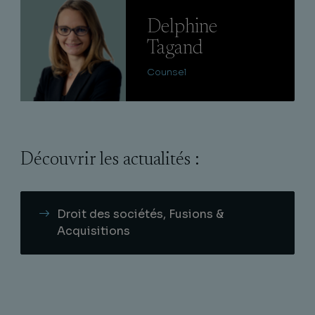
Lire
Delphine
Tagand
Counsel
Découvrir les actualités :
Droit des sociétés, Fusions &
Acquisitions