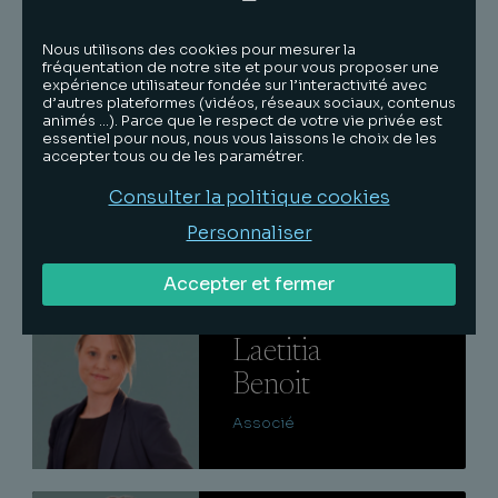
dirigeants d’ESUS et de SFS, ces évolutions
appellent une analyse attentive des conditions
Nous utilisons des cookies pour mesurer la
d’éligibilité, des modalités de souscription et
fréquentation de notre site et pour vous proposer une
expérience utilisateur fondée sur l’interactivité avec
des contraintes de conservation.
d’autres plateformes (vidéos, réseaux sociaux, contenus
animés …). Parce que le respect de votre vie privée est
essentiel pour nous, nous vous laissons le choix de les
accepter tous ou de les paramétrer.
Découvrir l'article
Consulter la politique cookies
Personnaliser
Accepter et fermer
Lire
Laetitia
Benoit
Associé